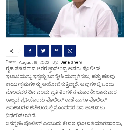
Date:
, By:
Jana Snehi
August 19, 2022
ಗೃಹ ಸಚಿವರಾದ ಆರಗ ಜ್ಞಾನೇಂದ್ರ ಅವರು ಪೊಲೀಸ್
ಇಲಾಖೆಯನ್ನು ಇನ್ನಷ್ಟು ಜನಸ್ನೇಹಿಯನ್ನಾಗಿಸಲು, ಹತ್ತು ಹಲವು
ಕಾರ್ಯಕ್ರಮಗಳನ್ನು ಆಯೋಜಿಸುತ್ತಿದ್ದಾರೆ. ಅವುಗಳಲ್ಲಿ ಒಂದು
ನೊಂದವರ ದಿನ ಎಂದು ಪ್ರತಿ ತಿಂಗಳಿನ ಮೂರನೇ ಭಾನುವಾರ
ರಾಜ್ಯದ ಪ್ರತಿಯೊಂದು ಪೊಲೀಸ್ ಠಾಣೆ ಹಾಗೂ ಪೊಲೀಸ್
ಅಧಿಕಾರಿಗಳ ಕಚೇರಿಯಲ್ಲಿ ನೊಂದವರ ದಿನ ಆಚರಿಸಲು
ನಿರ್ಧರಿಸಲಾಗಿದೆ.
ಜನಸ್ನೇಹಿ ಪೊಲೀಸ್ ಎಂಬುದು ಕೇವಲ ಘೋಷಣೆಯಾಗಬಾರದು,