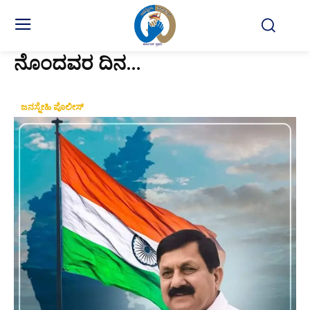
ನೊಂದವರ ದಿನ…
ಜನಸ್ನೇಹಿ ಪೊಲೀಸ್