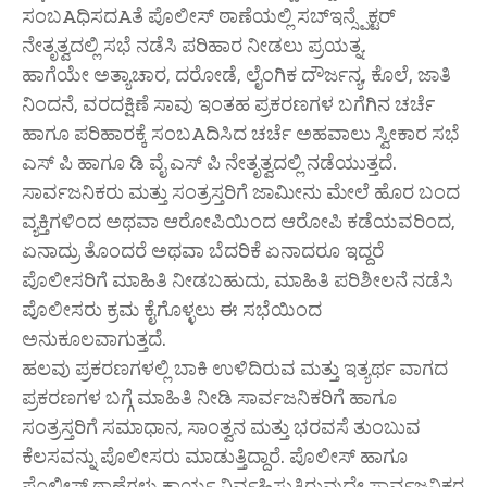
ಸಂಬAಧಿಸದAತೆ ಪೊಲೀಸ್ ಠಾಣೆಯಲ್ಲಿ ಸಬ್‌ಇನ್ಸ್ಪೆಕ್ಟರ್
ನೇತೃತ್ವದಲ್ಲಿ ಸಭೆ ನಡೆಸಿ ಪರಿಹಾರ ನೀಡಲು ಪ್ರಯತ್ನ.
ಹಾಗೆಯೇ ಅತ್ಯಾಚಾರ, ದರೋಡೆ, ಲೈಂಗಿಕ ದೌರ್ಜನ್ಯ, ಕೊಲೆ, ಜಾತಿ
ನಿಂದನೆ, ವರದಕ್ಷಿಣೆ ಸಾವು ಇಂತಹ ಪ್ರಕರಣಗಳ ಬಗೆಗಿನ ಚರ್ಚೆ
ಹಾಗೂ ಪರಿಹಾರಕ್ಕೆ ಸಂಬAದಿಸಿದ ಚರ್ಚೆ ಅಹವಾಲು ಸ್ವೀಕಾರ ಸಭೆ
ಎಸ್ ಪಿ ಹಾಗೂ ಡಿ ವೈ ಎಸ್ ಪಿ ನೇತೃತ್ವದಲ್ಲಿ ನಡೆಯುತ್ತದೆ.
ಸಾರ್ವಜನಿಕರು ಮತ್ತು ಸಂತ್ರಸ್ತರಿಗೆ ಜಾಮೀನು ಮೇಲೆ ಹೊರ ಬಂದ
ವ್ಯಕ್ತಿಗಳಿಂದ ಅಥವಾ ಆರೋಪಿಯಿಂದ ಆರೋಪಿ ಕಡೆಯವರಿಂದ,
ಏನಾದ್ರು ತೊಂದರೆ ಅಥವಾ ಬೆದರಿಕೆ ಏನಾದರೂ ಇದ್ದರೆ
ಪೊಲೀಸರಿಗೆ ಮಾಹಿತಿ ನೀಡಬಹುದು, ಮಾಹಿತಿ ಪರಿಶೀಲನೆ ನಡೆಸಿ
ಪೊಲೀಸರು ಕ್ರಮ ಕೈಗೊಳ್ಳಲು ಈ ಸಭೆಯಿಂದ
ಅನುಕೂಲವಾಗುತ್ತದೆ.
ಹಲವು ಪ್ರಕರಣಗಳಲ್ಲಿ ಬಾಕಿ ಉಳಿದಿರುವ ಮತ್ತು ಇತ್ಯರ್ಥ ವಾಗದ
ಪ್ರಕರಣಗಳ ಬಗ್ಗೆ ಮಾಹಿತಿ ನೀಡಿ ಸಾರ್ವಜನಿಕರಿಗೆ ಹಾಗೂ
ಸಂತ್ರಸ್ತರಿಗೆ ಸಮಾಧಾನ, ಸಾಂತ್ವನ ಮತ್ತು ಭರವಸೆ ತುಂಬುವ
ಕೆಲಸವನ್ನು ಪೊಲೀಸರು ಮಾಡುತ್ತಿದ್ದಾರೆ. ಪೊಲೀಸ್ ಹಾಗೂ
ಪೊಲೀಸ್ ಠಾಣೆಗಳು ಕಾರ್ಯ ನಿರ್ವಹಿಸುತ್ತಿರುವುದೇ ಸಾರ್ವಜನಿಕರ