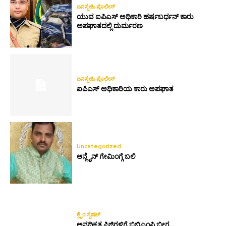
ಜನಸ್ನೇಹಿ ಪೊಲೀಸ್
ಯುವ ಐಪಿಎಸ್ ಅಧಿಕಾರಿ ಹರ್ಷಬರ್ಧನ್ ಕಾರು
ಅಪಘಾತದಲ್ಲಿ ದುರ್ಮರಣ
ಜನಸ್ನೇಹಿ ಪೊಲೀಸ್
ಐಪಿಎಸ್ ಅಧಿಕಾರಿಯ ಕಾರು ಅಪಘಾತ
Uncategorized
ಆನ್ಲೈನ್ ಗೇಮಿಂಗ್ಗೆ ಬಲಿ
ಕ್ರೈಂ ಸ್ಪೆಷಲ್
ಅನಧಿಕೃತ ಪಿಜಿಗಳಿಗೆ ಬಿಬಿಎಂಪಿ ಬೀಗ…