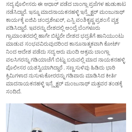
ಸದ್ಯ ಪೊಲೀಸರು ಈ ಆಧಾರ್ ಪಡೆದ ಬಾಂಗ್ಲಾ ಪ್ರಜೆಗಳ ಹುಡುಕಾಟ
ನಡೆಸಿದ್ದಾರೆ. ಇನ್ನೂ ಮಾದನಾಯಕನಹಳ್ಳಿ ಇನ್ಸ್ಪೆಕ್ಟರ್ ಮಂಜುನಾಥ್
ಕಾರ್ಯಕ್ಕೆ ಐಜಿಪಿ ಚಂದ್ರಶೇಖರ್, ಎಸ್ಪಿ ವಂಶಿಕೃಷ್ಣ ಪ್ರಶಂಸೆ ವ್ಯಕ್ತ
ಪಡಿಸಿದ್ದಾರೆ. ಇವರನ್ನು ದೇಶದಲ್ಲಿ ಅಂದ್ರೆ ಬೆಂಗಳೂರು
ಗ್ರಾಮಾಂತರದಲ್ಲಿ ಹಾಗೇ ಬಿಟ್ಟರೇ ದೇಶದ ಭದ್ರತೆಗೆ ಹಾನಿಯುಂಟು
ಮಾಡುವ ಸಂಭವವಿರುವುದರಿಂದ ಕಾನೂನಾತ್ಮಕವಾಗಿ ಕೋರ್ಟ್
ನಿಂದ ಆದೇಶ ಪಡೆದು ಸದ್ಯ ಆರು ಮಂದಿ ಅಕ್ರಮ ಬಾಂಗ್ಲಾ
ವಲಸಿಗರನ್ನು ಗಡಿಯಾಚೆಗೆ ಬಿಟ್ಟು ಬರುವಲ್ಲಿ ಮಾದ ನಾಯಕನಹಳ್ಳಿ
ಪೊಲೀಸರ ಯಶಸ್ವಿಯಾಗಿದ್ದಾರೆ . ಸಣ್ಣ ಸುಳಿವು ಹಿಡಿದು ಭಾರಿ
ಕ್ರಿಮಿಗಳಾದ ನುಸುಳುಕೋರರನ್ನು ಗಡಿಪಾರು ಮಾಡಿಸಿದ ಕೀರ್ತಿ
ಮಾದನಾಯಕನಹಳ್ಳಿ ಇನ್ಸ್ಪೆಕ್ಟರ್ ಮಂಜುನಾಥ್ ಮತ್ತವರ ತಂಡಕ್ಕೆ
ಸಂದಿದೆ.