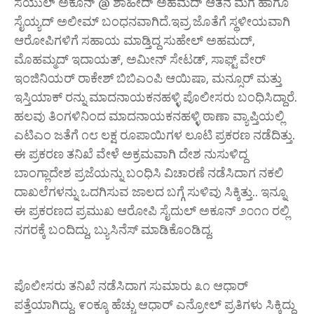
ಸಯುಲ್ ಅಕೂನ್ @ ಶಾಹೀದ್ ಅಹಮದ್ ಆತನ ಮಗ ಹಾಗೂ
ಸೈಯ್ಯದ್ ಅಲೀಮ್ ಬಂಧನವಾಗಿದೆ.ಇವ್ರ ಜೊತೆಗೆ ಸ್ಥಳೀಯವಾಗಿ
ಆರೋಪಿಗಳಿಗೆ ಸಹಾಯ ಮಾಡ್ತಿದ್ದ ಸುಹೇಲ್ ಅಹಮದ್,
ಮೊಹಮ್ಮದ್ ಇದಾಯತ್, ಅಮೀನ್ ಸೇಟಡ್, ಸಾಫ್ಟ್ ವೇರ್
ಇಂಜಿನಿಯರ್ ರಾಕೇಶ್ ಬಿಬಿಎಂಪಿ ಆಯಿಷಾ, ಮನ್ಸೂರ್ ಮತ್ತು
ಇಸ್ತಿಯಾಕ್ ರನ್ನು ಮಾದನಾಯಕನಹಳ್ಳಿ ಪೊಲೀಸರು ಬಂಧಿಸಿದ್ದಾರೆ.
ಹಲವು ತಿಂಗಳಿನಿಂದ ಮಾದನಾಯಕನಹಳ್ಳಿ ಠಾಣಾ ವ್ಯಾಪ್ತಿಯಲ್ಲಿ
ಎಟಿಎಂ ಜತೆಗೆ ೧೮ ಲಕ್ಷ ರೂಪಾಯಿಗಳ ಲೂಟಿ ಪ್ರಕರಣ ನಡೆದಿತ್ತು.
ಈ ಪ್ರಕರಣ ತನಿಖೆ ವೇಳೆ ಅಕ್ರಮವಾಗಿ ದೇಶ ನುಸುಳಿದ್ದ
ಬಾಂಗ್ಲಾದೇಶ ಪ್ರಜೆಯನ್ನು ಬಂಧಿಸಿ ವಿಚಾರಣೆ ನಡೆಸಿದಾಗ ನಕಲಿ
ದಾಖಲೆಗಳನ್ನು ಒದಗಿಸುವ ಜಾಲದ ಬಗ್ಗೆ ಸುಳಿವು ಸಿಕ್ಕಿತ್ತು.. ಇನ್ನೂ
ಈ ಪ್ರಕರಣದ ಪ್ರಮುಖ ಆರೋಪಿ ಸೈದುಲ್ ಅಕೂನ್ ೨೦೧೧ ರಲ್ಲಿ
ನಗರಕ್ಕೆ ಬಂದಿದ್ದು, ಬ್ಯುಸಿನೆಸ್ ಮಾಡಿಕೊಂಡಿದ್ದ.
ಪೊಲೀಸರು ತನಿಖೆ ನಡೆಸಿದಾಗ ಸುಮಾರು ೩೧ ಆಧಾರ್
ಪತ್ತೆಯಾಗಿದ್ದು. ೯೦ಕ್ಕೂ ಹೆಚ್ಚು ಆಧಾರ್ ಎನ್ರೋಲ್ ಪ್ರತಿಗಳು ಸಿಕ್ಕಿದ್ದು