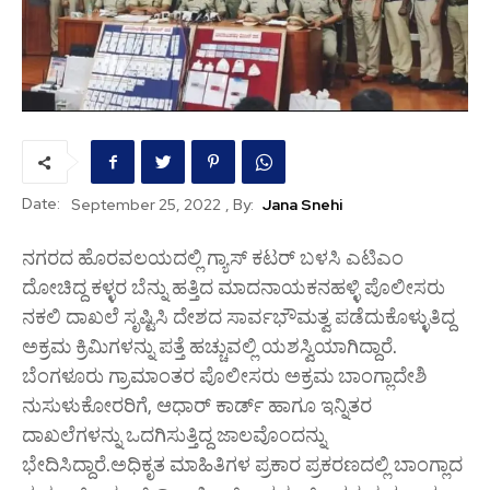
Date:
, By:
Jana Snehi
September 25, 2022
ನಗರದ ಹೊರವಲಯದಲ್ಲಿ ಗ್ಯಾಸ್ ಕಟರ್ ಬಳಸಿ ಎಟಿಎಂ
ದೋಚಿದ್ದ ಕಳ್ಳರ ಬೆನ್ನು ಹತ್ತಿದ ಮಾದನಾಯಕನಹಳ್ಳಿ ಪೊಲೀಸರು
ನಕಲಿ ದಾಖಲೆ ಸೃಷ್ಟಿಸಿ ದೇಶದ ಸಾರ್ವಭೌಮತ್ವ ಪಡೆದುಕೊಳ್ಳುತಿದ್ದ
ಅಕ್ರಮ ಕ್ರಿಮಿಗಳನ್ನು ಪತ್ತೆ ಹಚ್ಚುವಲ್ಲಿ ಯಶಸ್ವಿಯಾಗಿದ್ದಾರೆ.
ಬೆಂಗಳೂರು ಗ್ರಾಮಾಂತರ ಪೊಲೀಸರು ಅಕ್ರಮ ಬಾಂಗ್ಲಾದೇಶಿ
ನುಸುಳುಕೋರರಿಗೆ, ಆಧಾರ್ ಕಾರ್ಡ್ ಹಾಗೂ ಇನ್ನಿತರ
ದಾಖಲೆಗಳನ್ನು ಒದಗಿಸುತ್ತಿದ್ದ ಜಾಲವೊಂದನ್ನು
ಭೇದಿಸಿದ್ದಾರೆ.ಅಧಿಕೃತ ಮಾಹಿತಿಗಳ ಪ್ರಕಾರ ಪ್ರಕರಣದಲ್ಲಿ ಬಾಂಗ್ಲಾದ