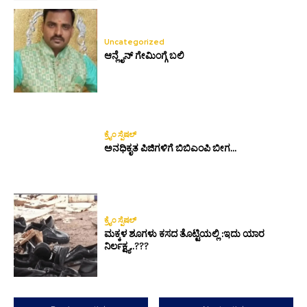
Uncategorized
ಆನ್ಲೈನ್ ಗೇಮಿಂಗ್ಗೆ ಬಲಿ
ಕ್ರೈಂ ಸ್ಪೆಷಲ್
ಅನಧಿಕೃತ ಪಿಜಿಗಳಿಗೆ ಬಿಬಿಎಂಪಿ ಬೀಗ…
ಕ್ರೈಂ ಸ್ಪೆಷಲ್
ಮಕ್ಕಳ ಶೂಗಳು ಕಸದ ತೊಟ್ಟಿಯಲ್ಲಿ :ಇದು ಯಾರ
ನಿರ್ಲಕ್ಷ್ಯ..???