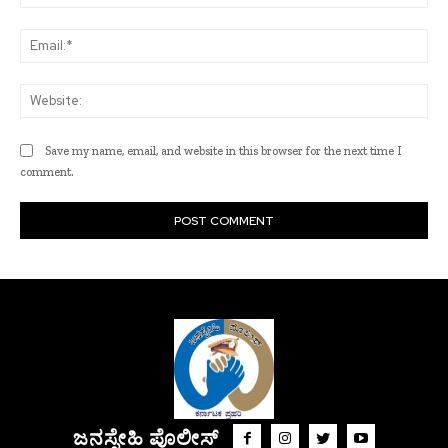
Ema
Web
Save my name, email, and website in this browser for the next time I
comment.
ಜನಸ್ನೇಹಿ ಪೊಲೀಸ್