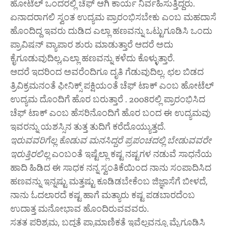
ಹೋಟೆಲ್ ಒಂದರಲ್ಲಿ ಚೆಫ್ ಆಗಿ ಕಾರ್ಯ ನಿರ್ವಹಿಸುತ್ತಿದ್ದರು.
ಏನಾದರಾಗಲಿ ಸ್ವಂತ ಉದ್ಯಮ ಪ್ರಾರಂಭಿಸಬೇಕು ಎಂಬ ಮಹದಾಸೆ
ಹೊಂದಿದ್ದ ಇವರು ದುಡಿದ ಎಲ್ಲಾ ಹಣವನ್ನು ಒಟ್ಟುಗೂಡಿಸಿ ಒಂದು
ಪ್ರಾವಿಷನ್ ವ್ಯಾಪಾರ ಶುರು ಮಾಡುತ್ತಾರೆ ಆದರೆ ಅದು
ಕೈಗೂಡುವುದಿಲ್ಲ,ಎಲ್ಲಾ ಹಣವನ್ನು ಕಳೆದು ಕೊಳ್ಳುತ್ತಾರೆ.
ಆದರೆ ಇದರಿಂದ ಅವರೆಂದಿಗೂ ದೃತಿ ಗೆಡುವುದಿಲ್ಲ. ಛಲ ಬಿಡದ
ತ್ರಿವಿಕ್ರಮನಂತೆ ಫೀನಿಕ್ಸ್ ಪಕ್ಷಿಯಂತೆ ಚೆಫ್ ಟಾಕ್ ಎಂಬ ಹೋಟೆಲ್
ಉದ್ಯಮ ದೊಂದಿಗೆ ಹೊರ ಬರುತ್ತಾರೆ . 2008ರಲ್ಲಿ ಪ್ರಾರಂಭಿಸಿದ
ಚೆಫ್ ಟಾಕ್ ಎಂಬ ಹೆಸರಿನೊಂದಿಗೆ ಹೊರ ಬಂದ ಈ ಉದ್ಯಮವು
ಇವರನ್ನು ಯಶಸ್ಸಿನ ತುತ್ತ ತುದಿಗೆ ಕರೆದೊಯ್ಯುತ್ತದೆ.
ಇರುವವರಿಗೆಲ್ಲ ಕೊಡುವ ಮನಸಿದ್ದರೆ ಪ್ರಪಂಚದಲ್ಲಿ ಬೇಡುವವರೇ
ಇರುತ್ತಿರಲಿಲ್ಲ
ಎಂಬಂತೆ ಇಷ್ಟೆಲ್ಲಾ ಕಷ್ಟ ನಷ್ಟಗಳ ನಡುವೆ ಸಾಧನೆಯ
ಹಾದಿ ಹಿಡಿದ ಈ ಸಾಧಕ ನನ್ನ ಸ್ವಂತಿಕೆಯಿಂದ ನಾನು ಸಂಪಾದಿಸಿದ
ಹಣವನ್ನು ಇನ್ನಷ್ಟು ಮತ್ತಷ್ಟು ಕೂಡಿಡಬೇಕೆಂಬ ಜಿಜ್ಞಾಸೆಗೆ ಬೀಳದೆ,
ನಾನು ಓದಲಾರದೆ ಕಷ್ಟ ಹಾಗೆ ಮತ್ಯಾರು ಕಷ್ಟ ಪಡಬಾರದೆಂಬ
ಉದಾತ್ತ ಮನೋಭಾವ ಹೊಂದಿರುವವವರು.
ಸತತ ಪರಿಶ್ರಮ, ಬದ್ಧತೆ ಪ್ರಾಮಾಣಿಕತೆ ಇವೆಲ್ಲವನ್ನೂ ಮೈಗೂಡಿಸಿ