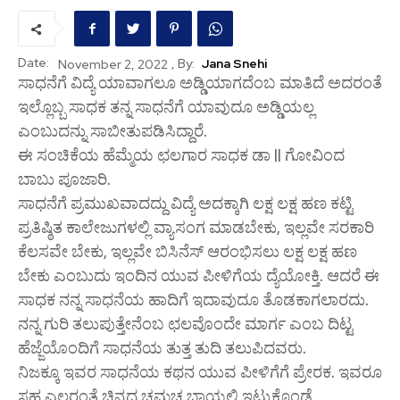
Date:
, By:
Jana Snehi
November 2, 2022
ಸಾಧನೆಗೆ ವಿದ್ಯೆ ಯಾವಾಗಲೂ ಅಡ್ಡಿಯಾಗದೆಂಬ ಮಾತಿದೆ ಅದರಂತೆ
ಇಲ್ಲೊಬ್ಬ ಸಾಧಕ ತನ್ನ ಸಾಧನೆಗೆ ಯಾವುದೂ ಅಡ್ಡಿಯಲ್ಲ
ಎಂಬುದನ್ನು ಸಾಬೀತುಪಡಿಸಿದ್ದಾರೆ.
ಈ ಸಂಚಿಕೆಯ ಹೆಮ್ಮೆಯ ಛಲಗಾರ ಸಾಧಕ ಡಾ || ಗೋವಿಂದ
ಬಾಬು ಪೂಜಾರಿ.
ಸಾಧನೆಗೆ ಪ್ರಮುಖವಾದದ್ದು ವಿದ್ಯೆ ಅದಕ್ಕಾಗಿ ಲಕ್ಷ ಲಕ್ಷ ಹಣ ಕಟ್ಟಿ
ಪ್ರತಿಷ್ಠಿತ ಕಾಲೇಜುಗಳಲ್ಲಿ ವ್ಯಾಸಂಗ ಮಾಡಬೇಕು, ಇಲ್ಲವೇ ಸರಕಾರಿ
ಕೆಲಸವೇ ಬೇಕು, ಇಲ್ಲವೇ ಬಿಸಿನೆಸ್ ಆರಂಭಿಸಲು ಲಕ್ಷ ಲಕ್ಷ ಹಣ
ಬೇಕು ಎಂಬುದು ಇಂದಿನ ಯುವ ಪೀಳಿಗೆಯ ದ್ಯೆಯೋಕ್ತಿ. ಆದರೆ ಈ
ಸಾಧಕ ನನ್ನ ಸಾಧನೆಯ ಹಾದಿಗೆ ಇದಾವುದೂ ತೊಡಕಾಗಲಾರದು.
ನನ್ನ ಗುರಿ ತಲುಪುತ್ತೇನೆಂಬ ಛಲವೊಂದೇ ಮಾರ್ಗ ಎಂಬ ದಿಟ್ಟ
ಹೆಜ್ಜೆಯೊಂದಿಗೆ ಸಾಧನೆಯ ತುತ್ತ ತುದಿ ತಲುಪಿದವರು.
ನಿಜಕ್ಕೂ ಇವರ ಸಾಧನೆಯ ಕಥನ ಯುವ ಪೀಳಿಗೆಗೆ ಪ್ರೇರಕ. ಇವರೂ
ಸಹ ಎಲ್ಲರಂತೆ ಚಿನ್ನದ ಚಮಚ ಬಾಯಲ್ಲಿ ಇಟ್ಟುಕೊಂಡೆ