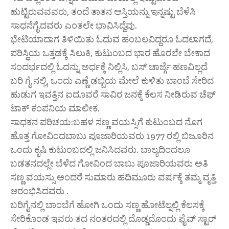
ಹುಟ್ಟಿರುವವವರು, ತಂದೆ ತಾತನ ಆಸ್ತಿಯನ್ನು ಇನ್ನಷ್ಟು ಬೆಳೆಸಿ
ಸಾಧನೆಗೈದವರು ಎಂತಲೇ ಭಾವಿಸಿದ್ದೆವು.
ಭೇಟಿಯಾದಾಗ ತಿಳಿಯಿತು ಓದುವ ಹಂಬಲವಿದ್ದರೂ ಓದಲಾಗದೆ,
ಪರಿಸ್ಥಿಯ ಒತ್ತಡಕ್ಕೆ ಸಿಲುಕಿ, ಕುಟುಂಬದ ಭಾರ ಹೊರಲೇ ಬೇಕಾದ
ಸಂದರ್ಭದಲ್ಲಿ ಓದನ್ನು ಅರ್ಧಕ್ಕೆ ನಿಲ್ಲಿಸಿ, ಬಸ್ ಚಾರ್ಜ್ಗೆ ಹಣವಿಲ್ಲದೆ
ಬರಿ ಗೈ ನಲ್ಲಿ, ಒಂದು ಎಣ್ಣೆ ಡಬ್ಬಿಯ ಮೇಲೆ ಕುಳಿತು ಬಾಂಬೆ ಸೇರಿದ
ಹುಡುಗ ಇವತ್ತಿನ ಐದೂವರೆ ಸಾವಿರ ಜನಕ್ಕೆ ಕೆಲಸ ನೀಡಿರುವ ಚೆಫ್
ಟಾಕ್ ಕಂಪನಿಯ ಮಾಲೀಕ.
ಸಾಧಕನ ಪರಿಚಯ:ಬಹಳ ಸಣ್ಣ ವಯಸ್ಸಿಗೆ ಕುಟುಂಬದ ನೊಗ
ಹೊತ್ತ ಗೋವಿಂದಬಾಬು ಪೂಜಾರಿಯವರು 1977 ರಲ್ಲಿ ಬಿಜೂರಿನ
ಒಂದು ಕೃಷಿ ಕುಟುಂಬದಲ್ಲಿ ಜನಿಸಿದವರು. ಬಾಲ್ಯದಿಂದಲೂ
ಬಡತನದಲ್ಲೇ ಬೆಳೆದ ಗೋವಿಂದ ಬಾಬು ಪೂಜಾರಿಯವರು ಅತಿ
ಸಣ್ಣ ವಯಸ್ಸು ಅಂದರೆ ಸುಮಾರು ಹದಿಮೂರು ವರ್ಷಕ್ಕೆ ತಮ್ಮ ವೃತ್ತಿ
ಆರಂಭಿಸಿದವರು .
ಬರಿಗೈನಲ್ಲಿ ಬಾಂಬೆಗೆ ಹೋಗಿ ಒಂದು ಸಣ್ಣ ಹೋಟೆಲ್ನಲ್ಲಿ ಕೆಲಸಕ್ಕೆ
ಸೇರಿಕೊಂಡ ಇವರು ತದ ನಂತರದಲ್ಲಿ ದೊಡ್ಡದೊಂದು ಫೈವ್ ಸ್ಟಾರ್