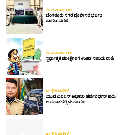
Uncategorized
ಬೆಂಗಳೂರು ನಗರ ಪೊಲೀಸರ ಭರ್ಜರಿ
ಕಾರ್ಯಾಚರಣೆ
Uncategorized
ಸ್ಪರ್ಧಾತ್ಮಕ ಪರೀಕ್ಷೆಗಳಿಗೆ ಉಚಿತ ಸಹಾಯವಾಣಿ
ಜನಸ್ನೇಹಿ ಪೊಲೀಸ್
ಯುವ ಐಪಿಎಸ್ ಅಧಿಕಾರಿ ಹರ್ಷಬರ್ಧನ್ ಕಾರು
ಅಪಘಾತದಲ್ಲಿ ದುರ್ಮರಣ
ಜನಸ್ನೇಹಿ ಪೊಲೀಸ್