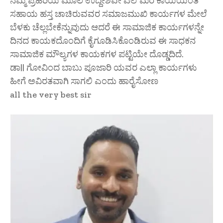
ನಮ್ಮ ಪ್ರಹರಿಯ ಮೂಲ ಉದ್ದೇಶವೇ ಎಲೆ ಮರೆ ಕಾಯಿಯಂತೆ
ಸಹಾಯ ಹಸ್ತ ಚಾಚಿರುವವರ ಸಮಾಜಮುಖಿ ಕಾರ್ಯಗಳ ಮೇಲೆ
ಬೆಳಕು ಚೆಲ್ಲಬೇಕೆನ್ನುವುದು ಆದರೆ ಈ ಸಾಮಾಜಿಕ ಕಾರ್ಯಗಳನ್ನೇ
ದಿನದ ಕಾಯಕದೊಂದಿಗೆ ಕೈಗೂಡಿಸಿಕೊಂಡಿರುವ ಈ ಸಾಧಕನ
ಸಾಮಾಜಿಕ ಮೌಲ್ಯಗಳ ಕಾಯಕಗಳ ಪಟ್ಟಿಯೇ ದೊಡ್ಡದಿದೆ.
ಡಾ|| ಗೋವಿಂದ ಬಾಬು ಪೂಜಾರಿ ಯವರ ಎಲ್ಲಾ ಕಾರ್ಯಗಳು
ಹೀಗೆ ಅವಿರತವಾಗಿ ಸಾಗಲಿ ಎಂದು ಹಾರೈಸೋಣ
all the very best sir