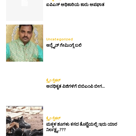
ಐಪಿಎಸ್ ಅಧಿಕಾರಿಯ ಕಾರು ಅಪಘಾತ
Uncategorized
ಆನ್ಲೈನ್ ಗೇಮಿಂಗ್ಗೆ ಬಲಿ
ಕ್ರೈಂ ಸ್ಪೆಷಲ್
ಅನಧಿಕೃತ ಪಿಜಿಗಳಿಗೆ ಬಿಬಿಎಂಪಿ ಬೀಗ…
ಕ್ರೈಂ ಸ್ಪೆಷಲ್
ಮಕ್ಕಳ ಶೂಗಳು ಕಸದ ತೊಟ್ಟಿಯಲ್ಲಿ :ಇದು ಯಾರ
ನಿರ್ಲಕ್ಷ್ಯ..???