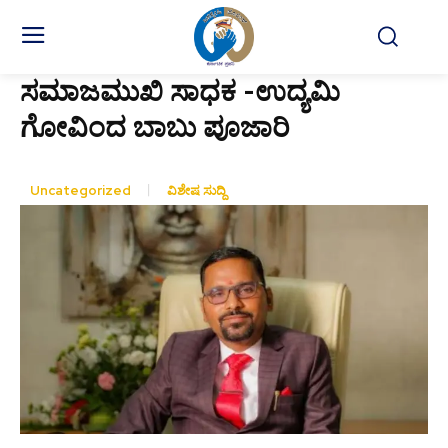
ಸಮಾಜಮುಖಿ ಸಾಧಕ -ಉದ್ಯಮಿ
ಗೋವಿಂದ ಬಾಬು ಪೂಜಾರಿ
Uncategorized
ವಿಶೇಷ ಸುದ್ದಿ