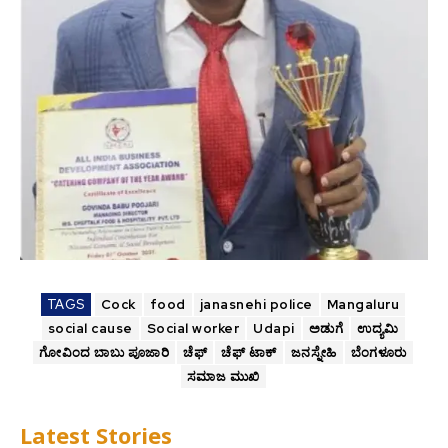
TAGS
Cock
food
janasnehi police
Mangaluru
social cause
Social worker
Udapi
ಅಡುಗೆ
ಉದ್ಯಮಿ
ಗೋವಿಂದ ಬಾಬು ಪೂಜಾರಿ
ಚೆಫ್
ಚೆಫ್ ಟಾಕ್
ಜನಸ್ನೇಹಿ
ಬೆಂಗಳೂರು
ಸಮಾಜ ಮುಖಿ
Latest Stories