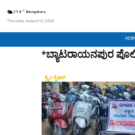
C
27.4
Bengaluru
Thursday, August 6, 2026
HO
*ಬ್ಯಾಟರಾಯನಪುರ ಪೊಲ
ಕ್ರೈಂ ಸ್ಪೆಷಲ್