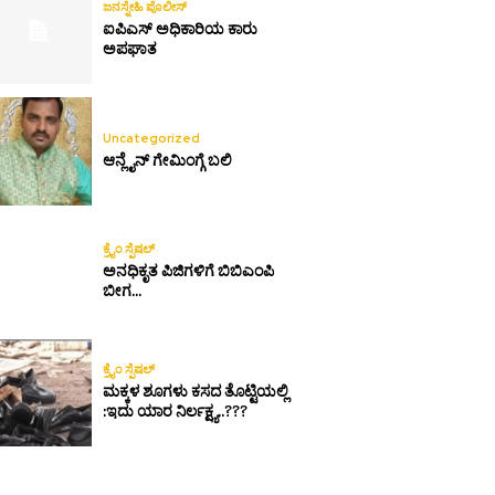
ಜನಸ್ನೇಹಿ ಪೊಲೀಸ್
ಐಪಿಎಸ್ ಅಧಿಕಾರಿಯ ಕಾರು
ಅಪಘಾತ
Uncategorized
ಆನ್ಲೈನ್ ಗೇಮಿಂಗ್ಗೆ ಬಲಿ
ಕ್ರೈಂ ಸ್ಪೆಷಲ್
ಅನಧಿಕೃತ ಪಿಜಿಗಳಿಗೆ ಬಿಬಿಎಂಪಿ
ಬೀಗ…
ಕ್ರೈಂ ಸ್ಪೆಷಲ್
ಮಕ್ಕಳ ಶೂಗಳು ಕಸದ ತೊಟ್ಟಿಯಲ್ಲಿ
:ಇದು ಯಾರ ನಿರ್ಲಕ್ಷ್ಯ..???