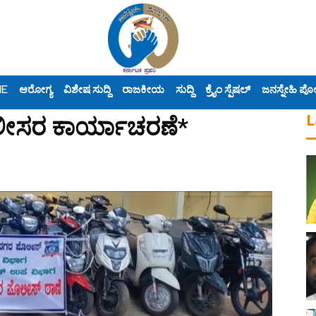
ME
ಆರೋಗ್ಯ
ವಿಶೇಷ ಸುದ್ದಿ
ರಾಜಕೀಯ
ಸುದ್ದಿ
ಕ್ರೈಂ ಸ್ಪೆಷಲ್
ಜನಸ್ನೇಹಿ ಪೊ
L
ೀಸರ ಕಾರ್ಯಾಚರಣೆ*