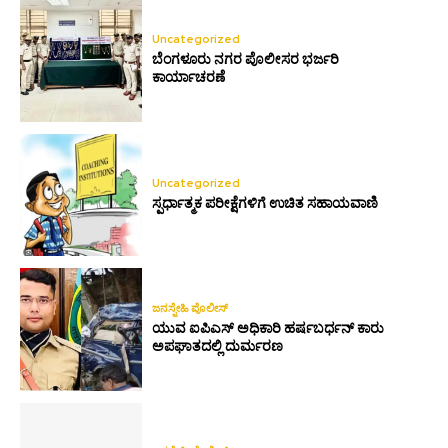
Uncategorized
ಬೆಂಗಳೂರು ನಗರ ಪೊಲೀಸರ ಭರ್ಜರಿ
ಕಾರ್ಯಾಚರಣೆ
Uncategorized
ಸ್ಪರ್ಧಾತ್ಮಕ ಪರೀಕ್ಷೆಗಳಿಗೆ ಉಚಿತ ಸಹಾಯವಾಣಿ
ಜನಸ್ನೇಹಿ ಪೊಲೀಸ್
ಯುವ ಐಪಿಎಸ್ ಅಧಿಕಾರಿ ಹರ್ಷಬರ್ಧನ್ ಕಾರು
ಅಪಘಾತದಲ್ಲಿ ದುರ್ಮರಣ