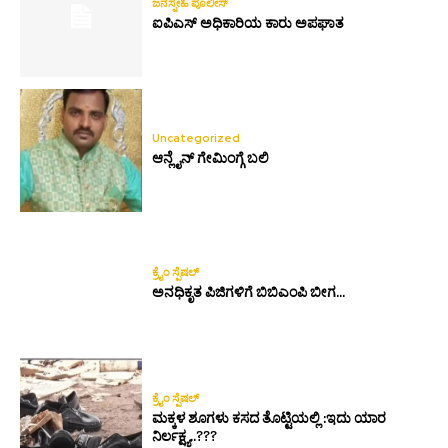
ಜನಸ್ನೇಹಿ ಪೊಲೀಸ್
ಐಪಿಎಸ್ ಅಧಿಕಾರಿಯ ಕಾರು ಅಪಘಾತ
Uncategorized
ಆನ್ಲೈನ್ ಗೇಮಿಂಗ್ಗೆ ಬಲಿ
ಕ್ರೈಂ ಸ್ಪೆಷಲ್
ಅನಧಿಕೃತ ಪಿಜಿಗಳಿಗೆ ಬಿಬಿಎಂಪಿ ಬೀಗ…
ಕ್ರೈಂ ಸ್ಪೆಷಲ್
ಮಕ್ಕಳ ಶೂಗಳು ಕಸದ ತೊಟ್ಟಿಯಲ್ಲಿ :ಇದು ಯಾರ
ನಿರ್ಲಕ್ಷ್ಯ..???