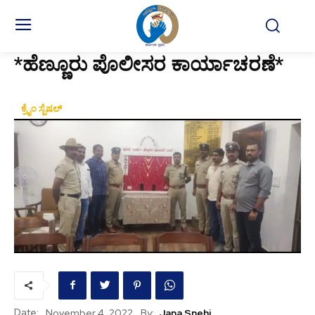
*ಹೆಣ್ಣೂರು ಪೊಲೀಸರ ಕಾರ್ಯಾಚರಣೆ*
ಕ್ರೈಂ ಸ್ಪೆಷಲ್
Date:
, By:
Jana Snehi
November 4, 2022