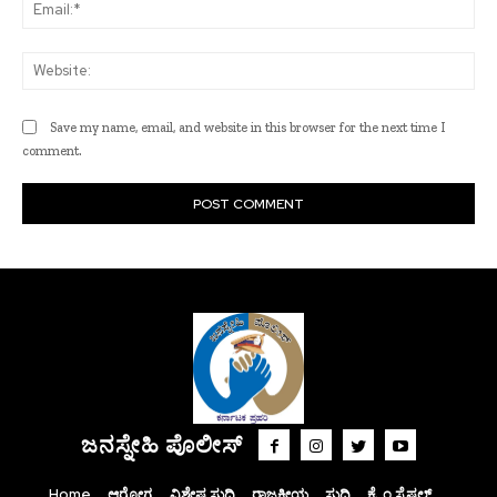
Ema
Web
Save my name, email, and website in this browser for the next time I
comment.
ಜನಸ್ನೇಹಿ ಪೊಲೀಸ್
Home
ಆರೋಗ್ಯ
ವಿಶೇಷ ಸುದ್ದಿ
ರಾಜಕೀಯ
ಸುದ್ದಿ
ಕ್ರೈಂ ಸ್ಪೆಷಲ್