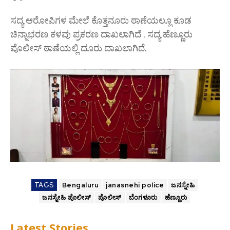
ಸದ್ಯ ಆರೋಪಿಗಳ ಮೇಲೆ ಕೊತ್ತನೂರು ಠಾಣೆಯಲ್ಲೂ ಕೂಡ
ಚಿನ್ನಾಭರಣ ಕಳವು ಪ್ರಕರಣ ದಾಖಲಾಗಿದೆ . ಸದ್ಯ ಹೆಣ್ಣೂರು
ಪೊಲೀಸ್ ಠಾಣೆಯಲ್ಲಿ ದೂರು ದಾಖಲಾಗಿದೆ.
TAGS
Bengaluru
janasnehi police
ಜನಸ್ನೇಹಿ
ಜನಸ್ನೇಹಿ ಪೊಲೀಸ್
ಪೊಲೀಸ್
ಬೆಂಗಳೂರು
ಹೆಣ್ಣೂರು
Latest Stories