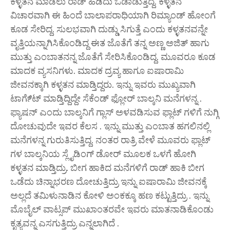
ಕಳ್ಳತನ ಮಾಡಲು ರಾಡ್ ಹಿಡಿದು ಓಡಾಡುತ್ತಿದ್ದ. ಕಳ್ಳತನ
ವಿಚಾರವಾಗಿ ಈ ಹಿಂದೆ ಬಾಲಾಪರಾಧಿಯಾಗಿ ರಿಮ್ಯಾಂಡ್ ಹೋಂಗೆ
ಕೂಡ ಸೇರಿದ್ದ. ಸುಲಭವಾಗಿ ದುಡ್ಡು ಸಿಗುತ್ತೆ ಎಂದು ಕಳ್ಳತನವನ್ನೇ
ವೃತ್ತಿಯನ್ನಾಗಿಸಿಕೊಂಡಿದ್ದ ಈತ ಜೊತೆಗೆ ತನ್ನ ಅಣ್ಣ ಅಜಿತ್ ಹಾಗು
ಮುತ್ತು ಎಂಬಾತನನ್ನ ಜೊತೆಗೆ ಸೇರಿಸಿಕೊಂಡಿದ್ದ. ಮೂವರೂ ಕೂಡ
ಮಾದಕ ವ್ಯಸನಿಗಳು. ಮಾದಕ ದ್ರವ್ಯ ಹಾಗೂ ಐಷಾರಾಮಿ
ಜೀವನಕ್ಕಾಗಿ ಕಳ್ಳತನ ಮಾಡ್ತಿದ್ದರು. ಇನ್ನು ಇವರು ಮುಖ್ಯವಾಗಿ
ಟಾರ್ಗೆ್ಟ್ ಮಾಡ್ತಿದ್ದಿದ್ದೇ ಸೆಕೆಂಡ್ ಫ್ಲೋರ್ ಬಾಲ್ಕನಿ ಮನೆಗಳನ್ನ .
ಫ್ಯಾಷನ್ ಎಂದು ಬಾಲ್ಕನಿಗೆ ಗ್ಲಾಸ್ ಅಳವಡಿಸುವ ಫ್ಲಾಟ್ ಗಳಿಗೆ ನುಗ್ಗಿ
ದೋಚುವುದೇ ಇವರ ಕೆಲಸ . ಇನ್ನು ಮುತ್ತು ಎಂಬಾತ ಹಗಲಿನಲ್ಲಿ
ಮನೆಗಳನ್ನ ಗುರುತಿಸುತ್ತಿದ್ದ. ನಂತರ ರಾತ್ರಿ ವೇಳೆ ಮೂವರು ಫ್ಲಾಟ್
ಗಳ ಬಾಲ್ಕನಿಯ ಸ್ಲೈಡಿಂಗ್ ಡೋರ್ ಮೂಲಕ ಒಳಗೆ ಹೋಗಿ
ಕಳ್ಳತನ ಮಾಡ್ತಿದ್ರು. ಬೀಗ ಹಾಕಿದ ಮನೆಗಳಿಗೆ ರಾಡ್ ಹಾಕಿ ಬೀಗ
ಒಡೆದು ಚಿನ್ನಾಭರಣ ದೋಚುತ್ತಿದ್ರು ಇನ್ನು ಐಷಾರಾಮಿ ಜೀವನಕ್ಕೆ
ಅಲ್ಲದೆ ತಮಿಳುನಾಡಿನ ಕೋಳಿ‌ ಅಂಕಕ್ಕೂ ಹಣ ಕಟ್ಟುತ್ತಿದ್ರು . ಇನ್ನು
ಮೊಬೈಲ್ ವಾಟ್ಸಪ್ ಮುಖಾಂತರವೇ ಇವರು ಮಾತನಾಡಿಕೊಂಡು
ಕೃತ್ಯವನ್ನ ಎಸಗುತ್ತಿದ್ರು ಎನ್ನಲಾಗಿದೆ .