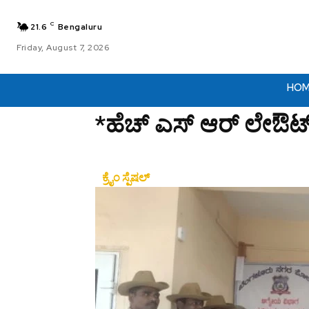
C
21.6
Bengaluru
Friday, August 7, 2026
HO
*ಹೆಚ್ ಎಸ್ ಆರ್ ಲೇಔಟ
ಕ್ರೈಂ ಸ್ಪೆಷಲ್