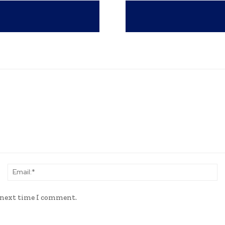
Name:*
Em
e next time I comment.