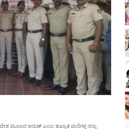
್ರದೇಶ ಮೂಲದ ಅರುಣ್ ಎಂಬ ಕುಖ್ಯಾತ ಮನೆಗಳ್ಳ ನನ್ನು