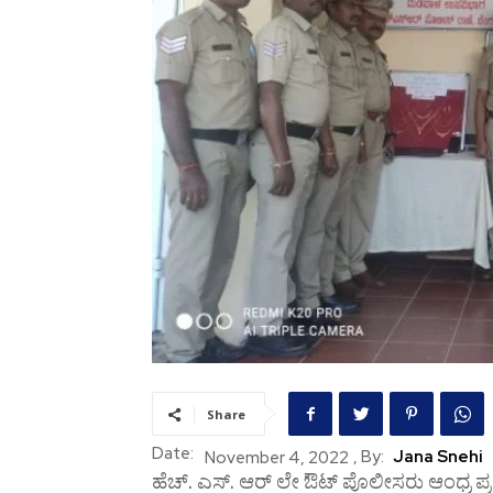
Share
Date:
, By:
Jana Snehi
November 4, 2022
ಹೆಚ್. ಎಸ್. ಆರ್ ಲೇ ಔಟ್ ಪೊಲೀಸರು ಆಂಧ್ರ ಪ