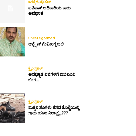
ಜನಸ್ನೇಹಿ ಪೊಲೀಸ್
ಐಪಿಎಸ್ ಅಧಿಕಾರಿಯ ಕಾರು
ಅಪಘಾತ
Uncategorized
ಆನ್ಲೈನ್ ಗೇಮಿಂಗ್ಗೆ ಬಲಿ
ಕ್ರೈಂ ಸ್ಪೆಷಲ್
ಅನಧಿಕೃತ ಪಿಜಿಗಳಿಗೆ ಬಿಬಿಎಂಪಿ
ಬೀಗ…
ಕ್ರೈಂ ಸ್ಪೆಷಲ್
ಮಕ್ಕಳ ಶೂಗಳು ಕಸದ ತೊಟ್ಟಿಯಲ್ಲಿ
:ಇದು ಯಾರ ನಿರ್ಲಕ್ಷ್ಯ..???