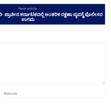
Next article
 ಪ್ರಾಚೀನ ಕರ್ನಾಟಕದಲ್ಲಿ ಆಂತರಿಕ ರಕ್ಷಣಾ ವ್ಯವಸ್ಥೆ ಪೊಲೀಸರ
ಉಗಮ
ail:*
Web