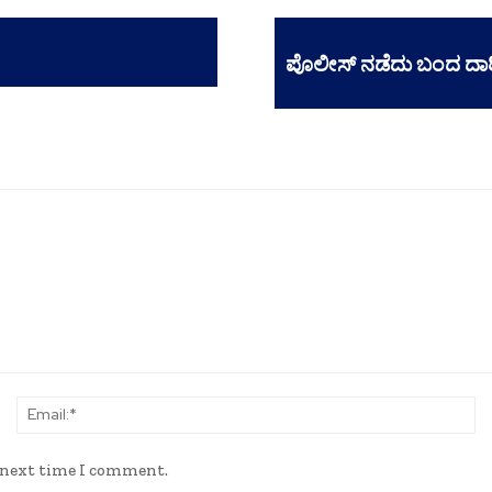
ಪೊಲೀಸ್ ನಡೆದು ಬಂದ ದಾರಿ-
Name:*
Em
e next time I comment.