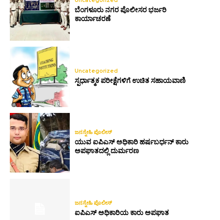
Uncategorized
ಬೆಂಗಳೂರು ನಗರ ಪೊಲೀಸರ ಭರ್ಜರಿ
ಕಾರ್ಯಾಚರಣೆ
Uncategorized
ಸ್ಪರ್ಧಾತ್ಮಕ ಪರೀಕ್ಷೆಗಳಿಗೆ ಉಚಿತ ಸಹಾಯವಾಣಿ
ಜನಸ್ನೇಹಿ ಪೊಲೀಸ್
ಯುವ ಐಪಿಎಸ್ ಅಧಿಕಾರಿ ಹರ್ಷಬರ್ಧನ್ ಕಾರು
ಅಪಘಾತದಲ್ಲಿ ದುರ್ಮರಣ
ಜನಸ್ನೇಹಿ ಪೊಲೀಸ್
ಐಪಿಎಸ್ ಅಧಿಕಾರಿಯ ಕಾರು ಅಪಘಾತ