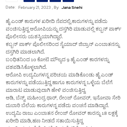
Date:
, By:
Jana Snehi
February 21, 2023
ಹೈ ಎಂಡ್ ಕಾರುಗಳ ಖರೀದಿ ನೆಪದಲ್ಲಿ,ಕಾರುಗಳನ್ನು ಪಡೆದು
ವಂಚಿಸುತ್ತಿದ್ದ ಆರೋಪಿಯನ್ನು ದಸ್ತಗಿರಿ ಮಾಡುವಲ್ಲಿ ಕಬ್ಬನ್ ಪಾರ್ಕ್
ಪೊಲೀಸರು ಯಶಸ್ವಿಯಾಗಿದ್ದಾರೆ.
ಕಬ್ಬನ್ ಪಾರ್ಕ್ ಪೊಲೀಸರಿಂದ ಸೈಯಾದ್ ಜಿಬ್ರಾನ್ ಎಂಬಾತನನ್ನು
ದಸ್ತಗಿರಿ ಮಾಡಲಾಗಿದೆ.
ಬಂಧಿತನಿಂದ 10 ಕೋಟಿ ಮೌಲ್ಯದ 9 ಹೈ ಎಂಡ್ ಕಾರಗಳನ್ನು
ವಶಪಡಿಸಿಕೊಳ್ಳಲಾಗಿದೆ.
ಆರೋಪಿ ಉದ್ಯಮಿಗಳನ್ನ‌ ಪರಿಚಯ ಮಾಡಿಕೊಂಡು ಹೈ ಎಂಡ್
ಕಾರುಗಳನ್ನು ಪಡೆಯುತ್ತಿದ್ದ ಹಾಗೂ ಕಾರುಗಳನ್ನ ಒಳ್ಳೆಯ ಬೆಲೆಗೆ
ಮಾರಾಟ ಮಾಡುವುದಾಗಿ ಹೇಳಿ ವಂಚಿಸುತ್ತಿದ್ದ.
ಆಡಿ, ಬೆನ್ಜ್, ಮಹೀಂದ್ರ ಥಾರ್, ರೇಂಜ್ ರೋವರ್, ಇನೋವಾ ಸೇರಿ
ದುಬಾರಿ ಬೆಲೆಯ ಕಾರುಗಳನ್ನ ಪಡೆದು ವಂಚನೆ ಮಾಡಿದ್ದಾನೆ.
ಉದ್ಯಮಿ ರಾಜು ಎಂಬಾತನ ರೇಂಜ್ ರೋವರ್ ಕಾರನ್ನು 18 ಲಕ್ಷಕ್ಕೆ
ಖರೀದಿ ಮಾಡಿ,ಹಣ ನೀಡದೆ ಸತಾಯಿಸುತ್ತಿದ್ದ