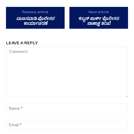
Previous article
Next article
ಬಾಣಸವಾಡಿ ಪೊಲೀಸರ
ಕಬ್ಬನ್ ಪಾರ್ಕ್ ಪೊಲೀಸರ
ಕಾರ್ಯಾಚರಣೆ
ಚಾಣಾಕ್ಷ ತನಿಖೆ
LEAVE A REPLY
Comment:
Na
Ema