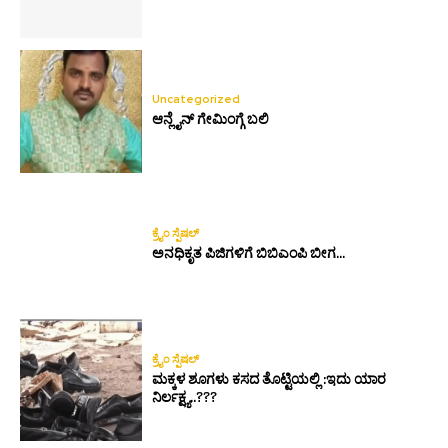
Uncategorized
ಆನ್ಲೈನ್ ಗೇಮಿಂಗ್ಗೆ ಬಲಿ
ಕ್ರೈಂ ಸ್ಪೆಷಲ್
ಅನಧಿಕೃತ ಪಿಜಿಗಳಿಗೆ ಬಿಬಿಎಂಪಿ ಬೀಗ…
ಕ್ರೈಂ ಸ್ಪೆಷಲ್
ಮಕ್ಕಳ ಶೂಗಳು ಕಸದ ತೊಟ್ಟಿಯಲ್ಲಿ :ಇದು ಯಾರ
ನಿರ್ಲಕ್ಷ್ಯ..???