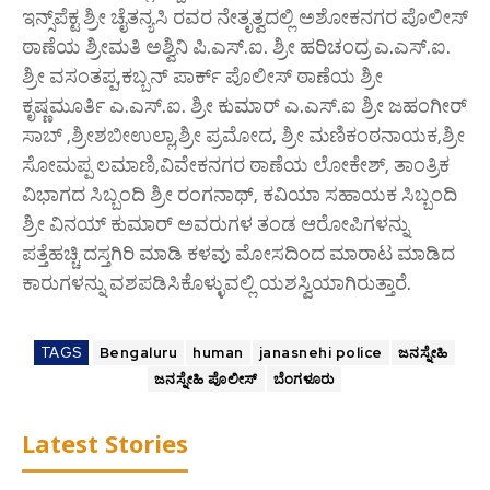
ಇನ್ಸ್‌ಪೆಕ್ಟ‌ ಶ್ರೀ ಚೈತನ್ಯಸಿ ರವರ ನೇತೃತ್ವದಲ್ಲಿ ಅಶೋಕನಗರ ಪೊಲೀಸ್
ಠಾಣೆಯ ಶ್ರೀಮತಿ ಅಶ್ವಿನಿ ಪಿ.ಎಸ್‌.ಐ. ಶ್ರೀ ಹರಿಚಂದ್ರ ಎ.ಎಸ್‌.ಐ.
ಶ್ರೀ ವಸಂತಪ್ಪ,ಕಬ್ಬನ್‌ ಪಾರ್ಕ್ ಪೊಲೀಸ್ ಠಾಣೆಯ ಶ್ರೀ
ಕೃಷ್ಣಮೂರ್ತಿ ಎ.ಎಸ್.ಐ. ಶ್ರೀ ಕುಮಾರ್ ಎ.ಎಸ್.ಐ ಶ್ರೀ ಜಹಂಗೀರ್
ಸಾಬ್ ,ಶ್ರೀಶಬೀಉಲ್ಲಾ,ಶ್ರೀ ಪ್ರಮೋದ, ಶ್ರೀ ಮಣಿಕಂಠನಾಯಕ,ಶ್ರೀ
ಸೋಮಪ್ಪ ಲಮಾಣಿ,ವಿವೇಕನಗರ ಠಾಣೆಯ ಲೋಕೇಶ್, ತಾಂತ್ರಿಕ
ವಿಭಾಗದ ಸಿಬ್ಬಂದಿ ಶ್ರೀ ರಂಗನಾಥ್, ಕವಿಯಾ ಸಹಾಯಕ ಸಿಬ್ಬಂದಿ
ಶ್ರೀ ವಿನಯ್ ಕುಮಾರ್ ಅವರುಗಳ ತಂಡ ಆರೋಪಿಗಳನ್ನು
ಪತ್ತೆಹಚ್ಚಿ ದಸ್ತಗಿರಿ ಮಾಡಿ ಕಳವು ಮೋಸದಿಂದ ಮಾರಾಟ ಮಾಡಿದ
ಕಾರುಗಳನ್ನು ವಶಪಡಿಸಿಕೊಳ್ಳುವಲ್ಲಿ ಯಶಸ್ವಿಯಾಗಿರುತ್ತಾರೆ.
TAGS
Bengaluru
human
janasnehi police
ಜನಸ್ನೇಹಿ
ಜನಸ್ನೇಹಿ ಪೊಲೀಸ್
ಬೆಂಗಳೂರು
Latest Stories