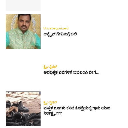
Uncategorized
ಆನ್ಲೈನ್ ಗೇಮಿಂಗ್ಗೆ ಬಲಿ
ಕ್ರೈಂ ಸ್ಪೆಷಲ್
ಅನಧಿಕೃತ ಪಿಜಿಗಳಿಗೆ ಬಿಬಿಎಂಪಿ ಬೀಗ…
ಕ್ರೈಂ ಸ್ಪೆಷಲ್
ಮಕ್ಕಳ ಶೂಗಳು ಕಸದ ತೊಟ್ಟಿಯಲ್ಲಿ :ಇದು ಯಾರ
ನಿರ್ಲಕ್ಷ್ಯ..???