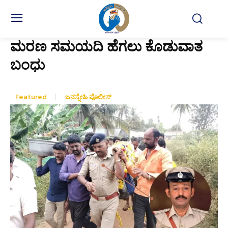
ಮರಣ ಸಮಯದಿ ಹೆಗಲು ಕೊಡುವಾತ
ಬಂಧು
Featured
ಜನಸ್ನೇಹಿ ಪೊಲೀಸ್