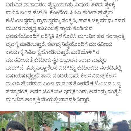
ಭಿಗುವಿನ ವಾತಾವರಣ ಸೃಷ್ಟಿಯಾಗಿತ್ತು .ವಿಷಯ ತಿಳಿದು ಸ್ಥಳಕ್ಕೆ
ಧಾವಿಸಿ ಬಂದ ಹೆಚ್.ಡಿ. ಕೋಟೆಯ ಸಿಪಿಐ ಶಬೀರ್ ಹುಸೈನ್
ಕುಟುಂಬಸ್ಥರನ್ನು ಗ್ರಾಮಸ್ಥರನ್ನು ಸಂತೈಸಿ, ಶಾಸಕ ಚಿಕ್ಕ ಮಾಧು ರವರ
ಮುಖೆನ ಸಂತ್ರಸ್ತ ಕುಟುಂಬಕ್ಕೆ ನ್ಯಾಯ ಕೊಡಿಸುವ
ಭರವಸೆಯೊಂದಿಗೆ ಪರಿಸ್ಥಿತಿ ತಿಳಿಗೊಳಿಸಿ ಮಗುವಿನ ಶವ ಸಂಸ್ಕಾರಕ್ಕೆ
ವ್ಯವಸ್ಥೆ ಮಾಡಿಸುತ್ತಾರೆ. ಕರ್ತವ್ಯ ನಿಷ್ಠೆಯೊಂದಿಗೆ ಮಾನವೀಯ
ಕಾರ್ಯಕ್ಕೆ ಸಿಪಿಐ ಕೈ ಜೋಡಿಸುತ್ತಾರೆ. ಖಾಕಿಯೊಳಗಿನ
ಮಾನವೀಯತೆ ಕುಟುಂಬಸ್ಥರ ಆಕ್ರಂದನ ಕಂಡು ಮಮ್ಮಲ
ಮರುಗಿದೆ, ತಮ್ಮ ಎಲ್ಲಾ ಕೆಲಸ ಬದಿಗಿಟ್ಟು ಕುಟುಂಬದ ಸಂಕಟದಲ್ಲಿ
ಭಾಗಿಯಾಗಿದ್ದಲ್ಲದೆ, ತಾನು ಬಂದಿರುವುದು ಕೆಲಸ ನಿಮಿತ್ತ ಕೆಲಸ
ಮುಗಿಸಿ ಹೊರಡುವ ಎಂಬ ಧಾವಂತ ತೋರದೆ ಕುಟುಂಬದ ಒಬ್ಬ
ಸದಸ್ಯನಂತೆ, ಅವರ ಜೊತೆಯೇ ಇದ್ದುಕೊಂಡು ಅವರನ್ನು ಸಂತೈಸಿ
ಮಗುವಿನ ಅಂತ್ಯ ಕ್ರಿಯೆಯಲ್ಲಿ ಭಾಗವಹಿಸಿದ್ದಾರೆ.