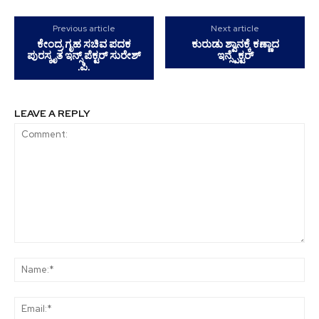
Previous article
Next article
ಕೇಂದ್ರ ಗೃಹ ಸಚಿವ ಪದಕ
ಕುರುಡು ಶ್ವಾನಕ್ಕೆ ಕಣ್ಣಾದ
ಪುರಸ್ಕೃತ ಇನ್ಸ್ ಪೆಕ್ಟರ್ ಸುರೇಶ್
ಇನ್ಸ್ಪೆಕ್ಟರ್
.ಪಿ.
LEAVE A REPLY
Comment:
Na
Ema