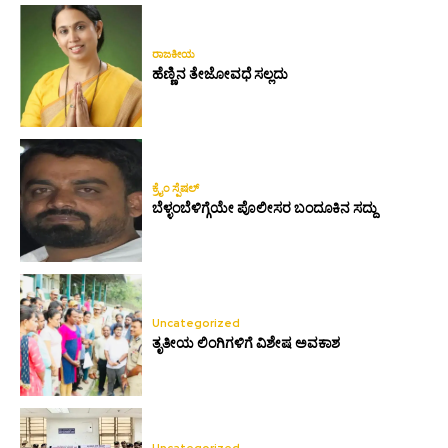
ರಾಜಕೀಯ
ಹೆಣ್ಣಿನ ತೇಜೋವಧೆ ಸಲ್ಲದು
ಕ್ರೈಂ ಸ್ಪೆಷಲ್
ಬೆಳ್ಳಂಬೆಳಿಗ್ಗೆಯೇ ಪೊಲೀಸರ ಬಂದೂಕಿನ ಸದ್ದು
Uncategorized
ತೃತೀಯ ಲಿಂಗಿಗಳಿಗೆ ವಿಶೇಷ ಅವಕಾಶ
Uncategorized