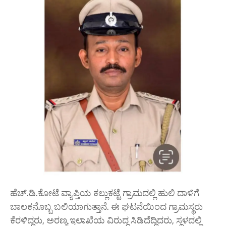
ಹೆಚ್.ಡಿ.ಕೋಟೆ ವ್ಯಾಪ್ತಿಯ ಕಲ್ಲುಕಟ್ಟೆ ಗ್ರಾಮದಲ್ಲಿ ಹುಲಿ ದಾಳಿಗೆ
ಬಾಲಕನೊಬ್ಬ ಬಲಿಯಾಗುತ್ತಾನೆ. ಈ ಘಟನೆಯಿಂದ ಗ್ರಾಮಸ್ಥರು
ಕೆರಳಿದ್ದರು, ಅರಣ್ಯ ಇಲಾಖೆಯ ವಿರುದ್ಧ ಸಿಡಿದೆದ್ದಿದರು, ಸ್ಥಳದಲ್ಲಿ