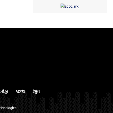
ೆಟ್ರೋ
ಸಿನಿಮಾ
ಶಿಕ್ಷಣ
chnologies.