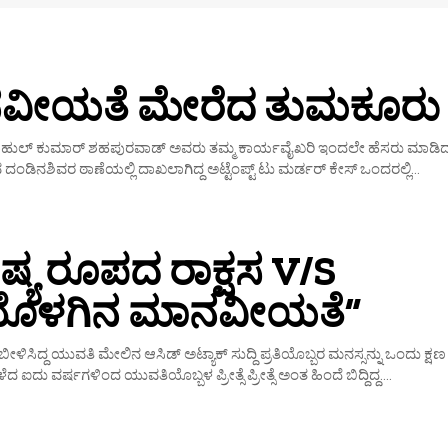
ೀಯತೆ ಮೇರೆದ ತುಮಕೂರು ಎಸ
ರಾಹುಲ್ ಕುಮಾರ್ ಶಹಪುರವಾಡ್ ಅವರು ತಮ್ಮ ಕಾರ್ಯವೈಖರಿ ಇಂದಲೇ ಹೆಸರು ಮಾಡಿದ
ರುವ ದಂಡಿನಶಿವರ ಠಾಣೆಯಲ್ಲಿ ದಾಖಲಾಗಿದ್ದ ಅಟ್ಟೆಂಪ್ಟ್ ಟು ಮರ್ಡರ್ ಕೇಸ್ ಒಂದರಲ್ಲಿ...
್ಯ ರೂಪದ ರಾಕ್ಷಸ V/S
ಯೊಳಗಿನ ಮಾನವೀಯತೆ”
ಿ ಬೀಳಿಸಿದ್ದ ಯುವತಿ ಮೇಲಿನ ಆಸಿಡ್ ಅಟ್ಯಾಕ್ ಸುದ್ದಿ ಪ್ರತಿಯೊಬ್ಬರ ಮನಸ್ಸನ್ನು ಒಂದು ಕ್ಷಣ
ಳೆದ ಐದು ವರ್ಷಗಳಿಂದ ಯುವತಿಯೊಬ್ಬಳ ಪ್ರೀತ್ಸೆ ಪ್ರೀತ್ಸೆ ಅಂತ ಹಿಂದೆ ಬಿದ್ದಿದ್ದ....