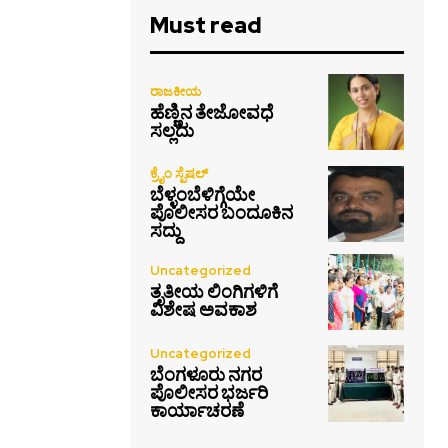
Must read
ರಾಜಕೀಯ
ಹೆಣ್ಣಿನ ತೇಜೋವಧೆ
ಸಲ್ಲದು
ಕ್ರೈಂ ಸ್ಪೆಷಲ್
ಬೆಳ್ಳಂಬೆಳಿಗ್ಗೆಯೇ
ಪೊಲೀಸರ ಬಂದೂಕಿನ
ಸದ್ದು
Uncategorized
ತೃತೀಯ ಲಿಂಗಿಗಳಿಗೆ
ವಿಶೇಷ ಅವಕಾಶ
Uncategorized
ಬೆಂಗಳೂರು ನಗರ
ಪೊಲೀಸರ ಭರ್ಜರಿ
ಕಾರ್ಯಾಚರಣೆ