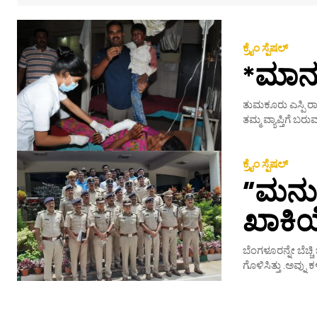
ಕ್ರೈಂ ಸ್ಪೆಷಲ್
*ಮಾನವ
ತುಮಕೂರು ಎಸ್ಪಿ 
ತಮ್ಮ ವ್ಯಾಪ್ತಿಗೆ ಬ
ಕ್ರೈಂ ಸ್ಪೆಷಲ್
“ಮನುಷ
ಖಾಕಿ
ಬೆಂಗಳೂರನ್ನೇ ಬೆಚ್ಚ
ಗೊಳಿಸಿತ್ತು .ಅವ್ನು ಕ