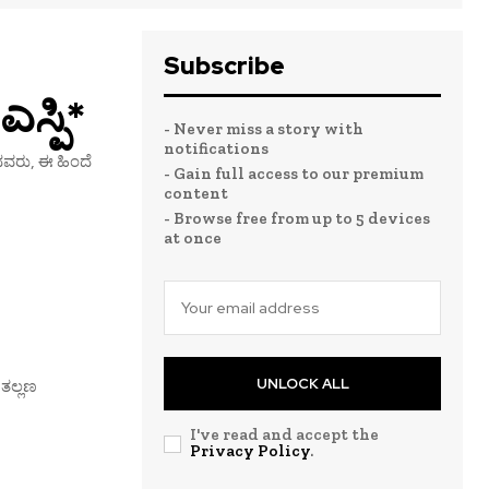
Subscribe
್ಪಿ*
- Never miss a story with
notifications
ವರು, ಈ ಹಿಂದೆ
- Gain full access to our premium
content
- Browse free from up to 5 devices
at once
UNLOCK ALL
 ತಲ್ಲಣ
I've read and accept the
Privacy Policy
.