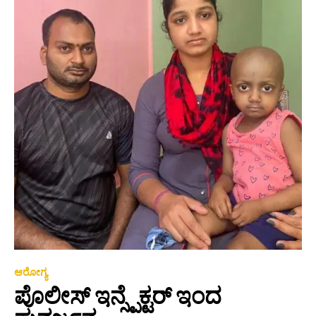
ಆರೋಗ್ಯ
ಪೊಲೀಸ್ ಇನ್ಸ್ಪೆಕ್ಟರ್ ಇಂದ