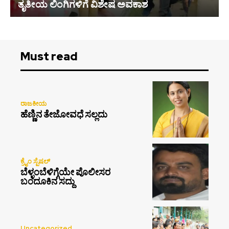
ತೃತೀಯ ಲಿಂಗಿಗಳಿಗೆ ವಿಶೇಷ ಅವಕಾಶ
Must read
ರಾಜಕೀಯ
ಹೆಣ್ಣಿನ ತೇಜೋವಧೆ ಸಲ್ಲದು
ಕ್ರೈಂ ಸ್ಪೆಷಲ್
ಬೆಳ್ಳಂಬೆಳಿಗ್ಗೆಯೇ ಪೊಲೀಸರ
ಬಂದೂಕಿನ ಸದ್ದು
Uncategorized