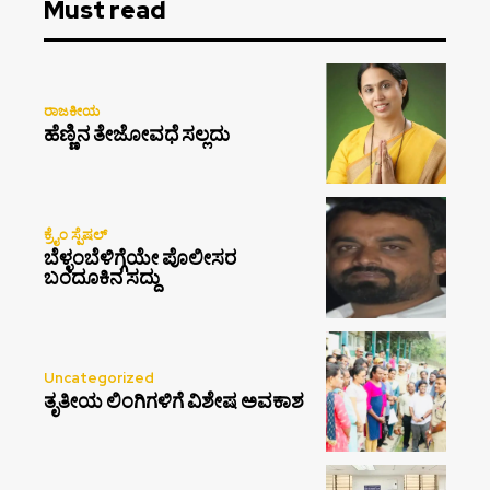
Must read
ರಾಜಕೀಯ
ಹೆಣ್ಣಿನ ತೇಜೋವಧೆ ಸಲ್ಲದು
ಕ್ರೈಂ ಸ್ಪೆಷಲ್
ಬೆಳ್ಳಂಬೆಳಿಗ್ಗೆಯೇ ಪೊಲೀಸರ
ಬಂದೂಕಿನ ಸದ್ದು
Uncategorized
ತೃತೀಯ ಲಿಂಗಿಗಳಿಗೆ ವಿಶೇಷ ಅವಕಾಶ