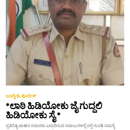
ಜನಸ್ನೇಹಿ ಪೊಲೀಸ್
*ಲಾಠಿ ಹಿಡಿಯೋಕು ಜೈ ಗುದ್ದಲಿ
ಹಿಡಿಯೋಕು ಸೈ *
ಪ್ರತಿನಿತ್ಯ ವಾಹನ ಸವಾರರು ಎದುರಿಸುವ ಸವಾಲುಗಳಲ್ಲಿ ರಸ್ತೆ ಗುಂಡಿ ಸಮಸ್ಯೆ