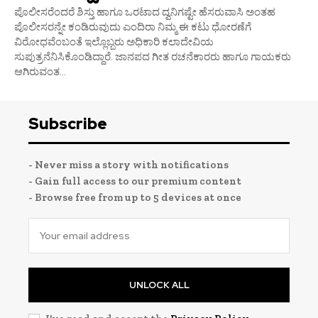
ಪೊಲೀಸರೆಂದರೆ ಶಿಸ್ತು ಹಾಗೂ ಒರಟಾದ ದ್ವನಿಗಷ್ಟೇ ಹೆಸರುವಾಸಿ ಅಂತಹ
ಪೊಲೀಸರನ್ನೇ ಕಂಡಿರುವುದು ಎಂದಿರಾ ನಿಮ್ಮ ಈ ಕಟು ಧೋರಣೆಗೆ
ವಿರೋಧವೆಂಬಂತೆ ಇಲ್ಲೊಬ್ಬರು ಅಧಿಕಾರಿ ಕಲಾದೇವಿಯ
ಸುಪುತ್ರನೆನಿಸಿಕೊಂಡಿದ್ದಾರೆ. ಜಾನಪದ ಗೀತ ರಚನೆಕಾರರು ಹಾಗೂ ಗಾಯಕರು
ಆಗಿರುವಂತ...
Subscribe
- Never miss a story with notifications
- Gain full access to our premium content
- Browse free from up to 5 devices at once
UNLOCK ALL