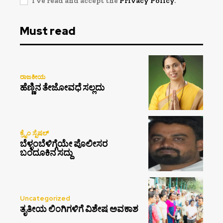
I've read and accept the
Privacy Policy
.
Must read
ರಾಜಕೀಯ
ಹೆಣ್ಣಿನ ತೇಜೋವಧೆ ಸಲ್ಲದು
ಕ್ರೈಂ ಸ್ಪೆಷಲ್
ಬೆಳ್ಳಂಬೆಳಿಗ್ಗೆಯೇ ಪೊಲೀಸರ
ಬಂದೂಕಿನ ಸದ್ದು
Uncategorized
ತೃತೀಯ ಲಿಂಗಿಗಳಿಗೆ ವಿಶೇಷ ಅವಕಾಶ