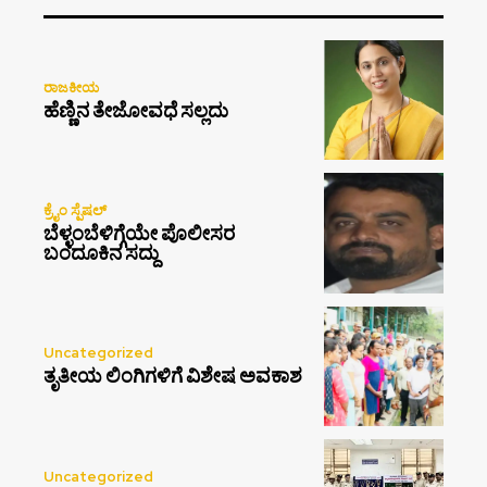
ರಾಜಕೀಯ
ಹೆಣ್ಣಿನ ತೇಜೋವಧೆ ಸಲ್ಲದು
ಕ್ರೈಂ ಸ್ಪೆಷಲ್
ಬೆಳ್ಳಂಬೆಳಿಗ್ಗೆಯೇ ಪೊಲೀಸರ
ಬಂದೂಕಿನ ಸದ್ದು
Uncategorized
ತೃತೀಯ ಲಿಂಗಿಗಳಿಗೆ ವಿಶೇಷ ಅವಕಾಶ
Uncategorized