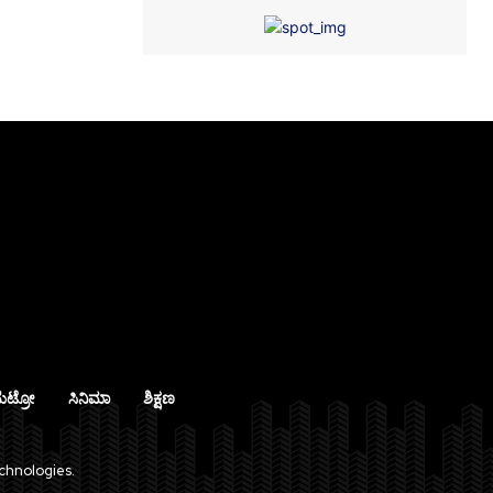
ೆಟ್ರೋ
ಸಿನಿಮಾ
ಶಿಕ್ಷಣ
chnologies.