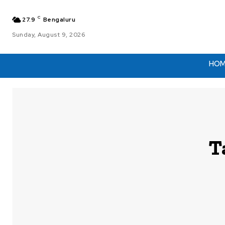
C
27.9
Bengaluru
Sunday, August 9, 2026
HO
T