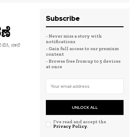
Subscribe
ಣೆ
- Never miss a story with
notifications
 ಟಿಸಿ, ನಕಲಿ
- Gain full access to our premium
content
- Browse free from up to 5 devices
at once
UNLOCK ALL
I've read and accept the
Privacy Policy
.