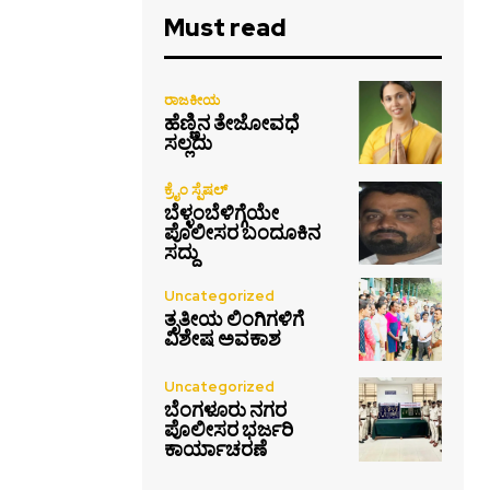
Must read
ರಾಜಕೀಯ
ಹೆಣ್ಣಿನ ತೇಜೋವಧೆ
ಸಲ್ಲದು
ಕ್ರೈಂ ಸ್ಪೆಷಲ್
ಬೆಳ್ಳಂಬೆಳಿಗ್ಗೆಯೇ
ಪೊಲೀಸರ ಬಂದೂಕಿನ
ಸದ್ದು
Uncategorized
ತೃತೀಯ ಲಿಂಗಿಗಳಿಗೆ
ವಿಶೇಷ ಅವಕಾಶ
Uncategorized
ಬೆಂಗಳೂರು ನಗರ
ಪೊಲೀಸರ ಭರ್ಜರಿ
ಕಾರ್ಯಾಚರಣೆ