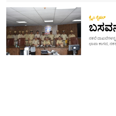
ಕ್ರೈಂ ಸ್ಪೆಷಲ್
ಬಸವನ
ನಕಲಿ ದಾಖಲೆಗಳನ್ನ ಬ
ಛಾಪಾ ಕಾಗದ, ನಕಲಿ