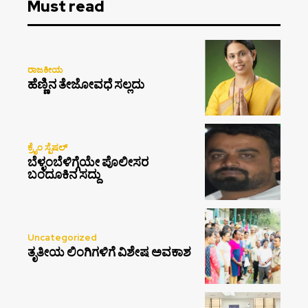
Must read
ರಾಜಕೀಯ
ಹೆಣ್ಣಿನ ತೇಜೋವಧೆ ಸಲ್ಲದು
ಕ್ರೈಂ ಸ್ಪೆಷಲ್
ಬೆಳ್ಳಂಬೆಳಿಗ್ಗೆಯೇ ಪೊಲೀಸರ
ಬಂದೂಕಿನ ಸದ್ದು
Uncategorized
ತೃತೀಯ ಲಿಂಗಿಗಳಿಗೆ ವಿಶೇಷ ಅವಕಾಶ