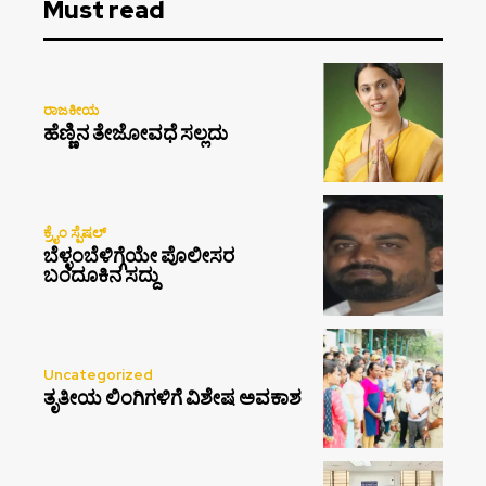
Must read
ರಾಜಕೀಯ
ಹೆಣ್ಣಿನ ತೇಜೋವಧೆ ಸಲ್ಲದು
ಕ್ರೈಂ ಸ್ಪೆಷಲ್
ಬೆಳ್ಳಂಬೆಳಿಗ್ಗೆಯೇ ಪೊಲೀಸರ
ಬಂದೂಕಿನ ಸದ್ದು
Uncategorized
ತೃತೀಯ ಲಿಂಗಿಗಳಿಗೆ ವಿಶೇಷ ಅವಕಾಶ