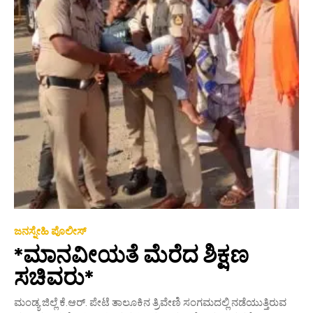
ಜನಸ್ನೇಹಿ ಪೊಲೀಸ್
*ಮಾನವೀಯತೆ ಮೆರೆದ ಶಿಕ್ಷಣ
ಸಚಿವರು*
ಮಂಡ್ಯ ಜಿಲ್ಲೆ ಕೆ.ಆರ್. ಪೇಟೆ ತಾಲೂಕಿನ ತ್ರಿವೇಣಿ ಸಂಗಮದಲ್ಲಿ ನಡೆಯುತ್ತಿರುವ