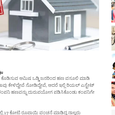
ju
ನೆ ಕೊಡಿಸುವ ಆಮಿಷ ಒಡ್ಡಿ ಜನರಿಂದ ಹಣ ವಸೂಲಿ ಮಾಡಿ
ು ಕೇಳಿದ್ದೇವೆ ನೋಡಿದ್ದೇವೆ, ಆದರೆ ಇಲ್ಲಿ ರಿಯಲ್ ಎಸ್ಟೇಟ್
ೇ ಕಂಪನಿ ಹಣವನ್ನು ದುರುಪಯೋಗ ಪಡಿಸಿಕೊಂಡು ಕಂಪನಿಗೇ
ಲಿ 17 ಕೋಟಿ ರೂಪಾಯಿ ವಂಚನೆ ಮಾಡಿದ್ದ ನಾಲ್ವರು