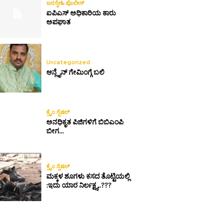
ಜನಸ್ನೇಹಿ ಪೊಲೀಸ್
ಐಪಿಎಸ್ ಅಧಿಕಾರಿಯ ಕಾರು
ಅಪಘಾತ
Uncategorized
ಆನ್ಲೈನ್ ಗೇಮಿಂಗ್ಗೆ ಬಲಿ
ಕ್ರೈಂ ಸ್ಪೆಷಲ್
ಅನಧಿಕೃತ ಪಿಜಿಗಳಿಗೆ ಬಿಬಿಎಂಪಿ
ಬೀಗ…
ಕ್ರೈಂ ಸ್ಪೆಷಲ್
ಮಕ್ಕಳ ಶೂಗಳು ಕಸದ ತೊಟ್ಟಿಯಲ್ಲಿ
:ಇದು ಯಾರ ನಿರ್ಲಕ್ಷ್ಯ..???