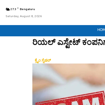
C
27.3
Bengaluru
Saturday, August 8, 2026
HO
ರಿಯಲ್ ಎಸ್ಟೇಟ್ ಕಂಪನ
ಕ್ರೈಂ ಸ್ಪೆಷಲ್