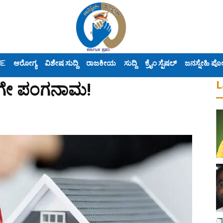
ME
ಆರೋಗ್ಯ
ವಿಶೇಷ ಸುದ್ದಿ
ರಾಜಕೀಯ
ಸುದ್ದಿ
ಕ್ರೈಂ ಸ್ಪೆಷಲ್
ಜನಸ್ನೇಹಿ ಪೊ
L
ಿಗೇ ಪಂಗನಾಮ!