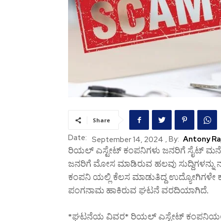
Share
Date:
, By:
Antony Ra
September 14, 2024
ರಿಯಲ್ ಎಸ್ಟೇಟ್ ಕಂಪನಿಗಳು ಜನರಿಗೆ ಸೈಟ್ ಮ
ಜನರಿಗೆ ಮೋಸ ಮಾಡಿರುವ ಹಲವು ಸುದ್ದಿಗಳನ್ನು ನಾವ
ಕಂಪನಿ ಯಲ್ಲಿ ಕೆಲಸ ಮಾಡುತಿದ್ದ ಉದ್ಯೋಗಿಗಳ
ಪಂಗನಾಮ ಹಾಕಿರುವ ಘಟನೆ ವರದಿಯಾಗಿದೆ.
*ಘಟನೆಯ ವಿವರ* ರಿಯಲ್‌ ಎಸ್ಟೇಟ್‌ ಕಂಪನಿಯಲ್