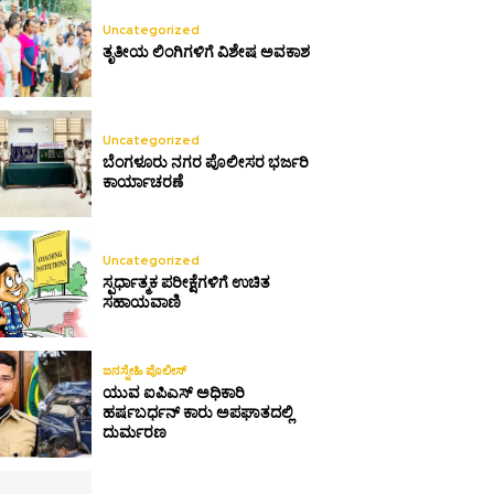
Uncategorized
ತೃತೀಯ ಲಿಂಗಿಗಳಿಗೆ ವಿಶೇಷ ಅವಕಾಶ
Uncategorized
ಬೆಂಗಳೂರು ನಗರ ಪೊಲೀಸರ ಭರ್ಜರಿ
ಕಾರ್ಯಾಚರಣೆ
Uncategorized
ಸ್ಪರ್ಧಾತ್ಮಕ ಪರೀಕ್ಷೆಗಳಿಗೆ ಉಚಿತ
ಸಹಾಯವಾಣಿ
ಜನಸ್ನೇಹಿ ಪೊಲೀಸ್
ಯುವ ಐಪಿಎಸ್ ಅಧಿಕಾರಿ
ಹರ್ಷಬರ್ಧನ್ ಕಾರು ಅಪಘಾತದಲ್ಲಿ
ದುರ್ಮರಣ