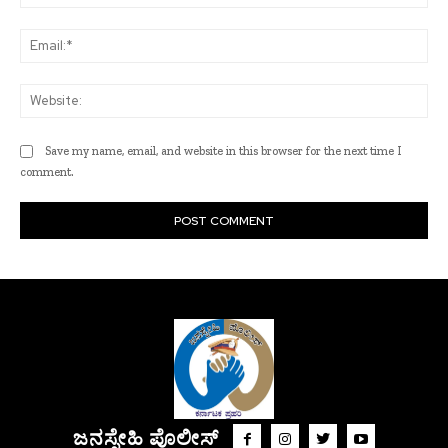
Ema
Web
Save my name, email, and website in this browser for the next time I
comment.
ಜನಸ್ನೇಹಿ ಪೊಲೀಸ್