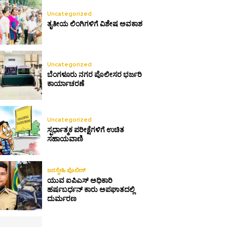
Uncategorized
ತೃತೀಯ ಲಿಂಗಿಗಳಿಗೆ ವಿಶೇಷ ಅವಕಾಶ
Uncategorized
ಬೆಂಗಳೂರು ನಗರ ಪೊಲೀಸರ ಭರ್ಜರಿ
ಕಾರ್ಯಾಚರಣೆ
Uncategorized
ಸ್ಪರ್ಧಾತ್ಮಕ ಪರೀಕ್ಷೆಗಳಿಗೆ ಉಚಿತ
ಸಹಾಯವಾಣಿ
ಜನಸ್ನೇಹಿ ಪೊಲೀಸ್
ಯುವ ಐಪಿಎಸ್ ಅಧಿಕಾರಿ
ಹರ್ಷಬರ್ಧನ್ ಕಾರು ಅಪಘಾತದಲ್ಲಿ
ದುರ್ಮರಣ