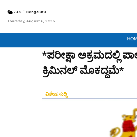
C
23.5
Bengaluru
Thursday, August 6, 2026
HO
*ಪರೀಕ್ಷಾ ಅಕ್ರಮದಲ್ಲಿ ಪಾಲ
ಕ್ರಿಮಿನಲ್ ಮೊಕದ್ದಮೆ*
ವಿಶೇಷ ಸುದ್ದಿ