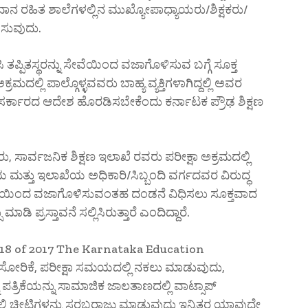
ಾನ ರಹಿತ ಶಾಲೆಗಳಲ್ಲಿನ ಮುಖ್ಯೋಪಾಧ್ಯಾಯರು/ಶಿಕ್ಷಕರು/
ಲಿಸುವುದು.
ಪ್ಪಿತಸ್ಥರನ್ನು ಸೇವೆಯಿಂದ ವಜಾಗೊಳಿಸುವ ಬಗ್ಗೆ ಸೂಕ್ತ
ಲ್ಲಿ ಪಾಲ್ಗೊಳ್ಳವವರು ಬಾಹ್ಯ ವ್ಯಕ್ತಿಗಳಾಗಿದ್ದಲ್ಲಿ ಅವರ
ಕ್ತ ಸರ್ಕಾರದ ಆದೇಶ ಹೊರಡಿಸಬೇಕೆಂದು ಕರ್ನಾಟಕ ಪ್ರೌಢ ಶಿಕ್ಷಣ
 ಸಾರ್ವಜನಿಕ ಶಿಕ್ಷಣ ಇಲಾಖೆ ರವರು ಪರೀಕ್ಷಾ ಅಕ್ರಮದಲ್ಲಿ
 ಮತ್ತು ಇಲಾಖೆಯ ಅಧಿಕಾರಿ/ಸಿಬ್ಬಂದಿ ವರ್ಗದವರ ವಿರುದ್ಧ
ೆಯಿಂದ ವಜಾಗೊಳಿಸುವಂತಹ ದಂಡನೆ ವಿಧಿಸಲು ಸೂಕ್ತವಾದ
ಿ ಪ್ರಸ್ತಾವನೆ ಸಲ್ಲಿಸಿರುತ್ತಾರೆ ಎಂದಿದ್ದಾರೆ.
No.18 of 2017 The Karnataka Education
ಿಕೆ ಸೋರಿಕೆ, ಪರೀಕ್ಷಾ ಸಮಯದಲ್ಲಿ ನಕಲು ಮಾಡುವುದು,
ನೆ ಪತ್ರಿಕೆಯನ್ನು ಸಾಮಾಜಿಕ ಜಾಲತಾಣದಲ್ಲಿ ವಾಟ್ಸಾಪ್
ಲ್ಲಿ ಚೀಟಿಗಳನ್ನು ಸರಬರಾಜು ಮಾಡುವುದು ಇನ್ನಿತರ ಯಾವುದೇ