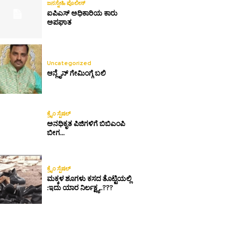
ಜನಸ್ನೇಹಿ ಪೊಲೀಸ್
ಐಪಿಎಸ್ ಅಧಿಕಾರಿಯ ಕಾರು
ಅಪಘಾತ
Uncategorized
ಆನ್ಲೈನ್ ಗೇಮಿಂಗ್ಗೆ ಬಲಿ
ಕ್ರೈಂ ಸ್ಪೆಷಲ್
ಅನಧಿಕೃತ ಪಿಜಿಗಳಿಗೆ ಬಿಬಿಎಂಪಿ
ಬೀಗ…
ಕ್ರೈಂ ಸ್ಪೆಷಲ್
ಮಕ್ಕಳ ಶೂಗಳು ಕಸದ ತೊಟ್ಟಿಯಲ್ಲಿ
:ಇದು ಯಾರ ನಿರ್ಲಕ್ಷ್ಯ..???