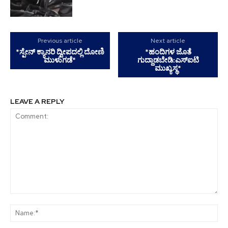
Previous article
Next article
*ಸ್ಪೇನ್ ಕ್ಯಾನರಿ ದ್ವೀಪದಲ್ಲಿ ದೋಣಿ
*ಹಂದಿಗಳ ಜೊತೆ
ಮುಳುಗಡೆ*
ಗುದ್ದಾಡಬೇಡಿ:ಎಸ್ಐಟಿ
ಮುಖ್ಯಸ್ಥ*
LEAVE A REPLY
Comment:
Na