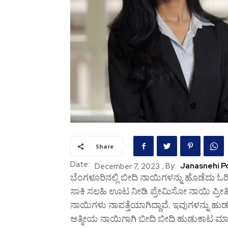
Share
Date:
, By:
Janasnehi Po
December 7, 2023
ಬೆಂಗಳೂರಿನಲ್ಲಿ ಬೀದಿ ನಾಯಿಗಳನ್ನು ಹೊಡೆದು ಓಡಿಸ
ಸಾಕಿ ಸಲಹಿ ಊಟ ನೀಡಿ ಪ್ರೇಮಿಸೋ ನಾಯಿ ಪ್ರೀತಿಸೋ 
ನಾಯಿಗಳು ನಾಪತ್ತೆಯಾಗಿದ್ದಾವೆ. ಇವುಗಳನ್ನು ಹುಡು
ಆತ್ಮೀಯ ನಾಯಿಗಾಗಿ ಬೀದಿ ಬೀದಿ ಹುಡುಕಾಟ ಮಾಡ್ತೀ