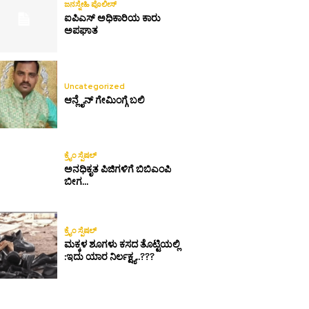
ಜನಸ್ನೇಹಿ ಪೊಲೀಸ್
ಐಪಿಎಸ್ ಅಧಿಕಾರಿಯ ಕಾರು
ಅಪಘಾತ
Uncategorized
ಆನ್ಲೈನ್ ಗೇಮಿಂಗ್ಗೆ ಬಲಿ
ಕ್ರೈಂ ಸ್ಪೆಷಲ್
ಅನಧಿಕೃತ ಪಿಜಿಗಳಿಗೆ ಬಿಬಿಎಂಪಿ
ಬೀಗ…
ಕ್ರೈಂ ಸ್ಪೆಷಲ್
ಮಕ್ಕಳ ಶೂಗಳು ಕಸದ ತೊಟ್ಟಿಯಲ್ಲಿ
:ಇದು ಯಾರ ನಿರ್ಲಕ್ಷ್ಯ..???