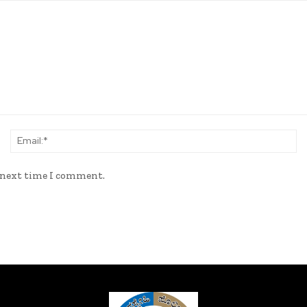
Name:*
Em
e next time I comment.