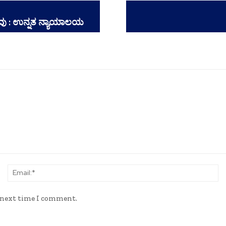
ುವು : ಉನ್ನತ ನ್ಯಾಯಾಲಯ
Name:*
Em
e next time I comment.