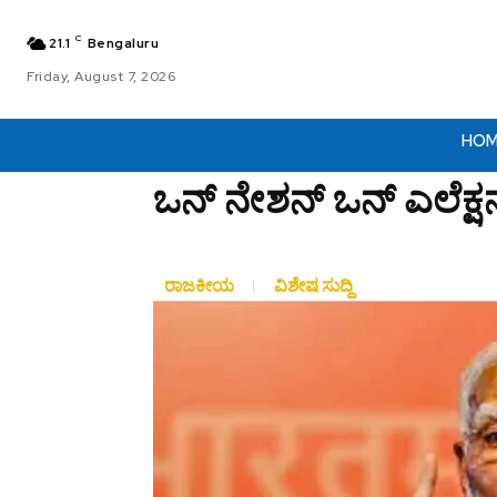
C
21.1
Bengaluru
Friday, August 7, 2026
HO
ಒನ್ ನೇಶನ್ ಒನ್ ಎಲೆಕ್ಷನ
ರಾಜಕೀಯ
ವಿಶೇಷ ಸುದ್ದಿ