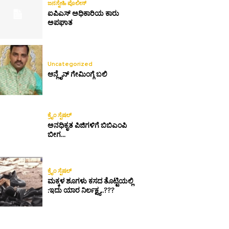
ಜನಸ್ನೇಹಿ ಪೊಲೀಸ್
ಐಪಿಎಸ್ ಅಧಿಕಾರಿಯ ಕಾರು
ಅಪಘಾತ
Uncategorized
ಆನ್ಲೈನ್ ಗೇಮಿಂಗ್ಗೆ ಬಲಿ
ಕ್ರೈಂ ಸ್ಪೆಷಲ್
ಅನಧಿಕೃತ ಪಿಜಿಗಳಿಗೆ ಬಿಬಿಎಂಪಿ
ಬೀಗ…
ಕ್ರೈಂ ಸ್ಪೆಷಲ್
ಮಕ್ಕಳ ಶೂಗಳು ಕಸದ ತೊಟ್ಟಿಯಲ್ಲಿ
:ಇದು ಯಾರ ನಿರ್ಲಕ್ಷ್ಯ..???