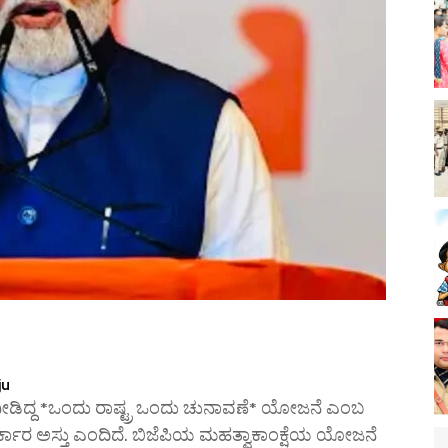
ju
ನೀಡಿದ್ದ *ಒಂದು ರಾಷ್ಟ್ರ ಒಂದು ಚುನಾವಣೆ* ಯೋಜನೆ ಎಂಬ
್ಕಾರ ಅಸ್ತು ಎಂದಿದೆ. ಬಿಜೆಪಿಯ ಮಹತ್ವಾಕಾಂಕ್ಷೆಯ ಯೋಜನೆ