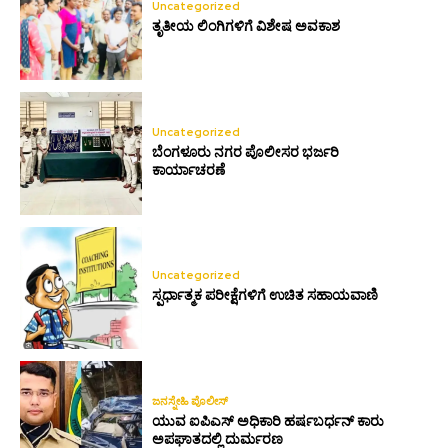
Uncategorized
ತೃತೀಯ ಲಿಂಗಿಗಳಿಗೆ ವಿಶೇಷ ಅವಕಾಶ
Uncategorized
ಬೆಂಗಳೂರು ನಗರ ಪೊಲೀಸರ ಭರ್ಜರಿ
ಕಾರ್ಯಾಚರಣೆ
Uncategorized
ಸ್ಪರ್ಧಾತ್ಮಕ ಪರೀಕ್ಷೆಗಳಿಗೆ ಉಚಿತ ಸಹಾಯವಾಣಿ
ಜನಸ್ನೇಹಿ ಪೊಲೀಸ್
ಯುವ ಐಪಿಎಸ್ ಅಧಿಕಾರಿ ಹರ್ಷಬರ್ಧನ್ ಕಾರು
ಅಪಘಾತದಲ್ಲಿ ದುರ್ಮರಣ