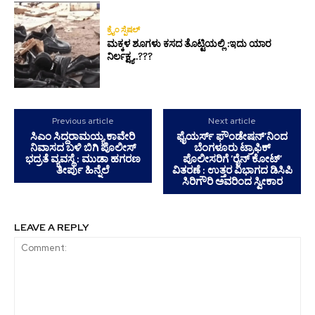
ಕ್ರೈಂ ಸ್ಪೆಷಲ್
ಮಕ್ಕಳ ಶೂಗಳು ಕಸದ ತೊಟ್ಟಿಯಲ್ಲಿ :ಇದು ಯಾರ
ನಿರ್ಲಕ್ಷ್ಯ..???
Previous article
Next article
ಸಿಎಂ ಸಿದ್ದರಾಮಯ್ಯ ಕಾವೇರಿ
ಫೈಯರ್ಸ್ ಫೌಂಡೇಷನ್’ನಿಂದ
ನಿವಾಸದ ಬಳಿ ಬಿಗಿ ಪೊಲೀಸ್
ಬೆಂಗಳೂರು ಟ್ರಾಫಿಕ್
ಭದ್ರತೆ ವ್ಯವಸ್ಥೆ : ಮುಡಾ ಹಗರಣ
ಪೊಲೀಸರಿಗೆ ‘ರೈನ್ ಕೋಟ್’
ತೀರ್ಪು ಹಿನ್ನೆಲೆ
ವಿತರಣೆ : ಉತ್ತರ ವಿಭಾಗದ ಡಿಸಿಪಿ
ಸಿರಿಗೌರಿ ಅವರಿಂದ ಸ್ವೀಕಾರ
LEAVE A REPLY