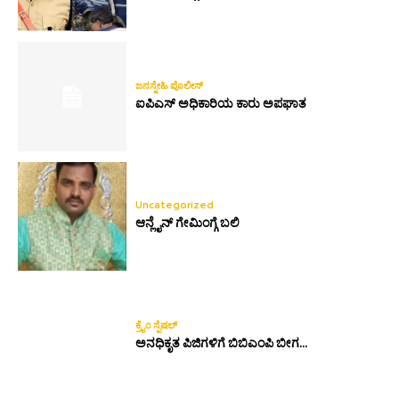
ಜನಸ್ನೇಹಿ ಪೊಲೀಸ್
ಐಪಿಎಸ್ ಅಧಿಕಾರಿಯ ಕಾರು ಅಪಘಾತ
Uncategorized
ಆನ್ಲೈನ್ ಗೇಮಿಂಗ್ಗೆ ಬಲಿ
ಕ್ರೈಂ ಸ್ಪೆಷಲ್
ಅನಧಿಕೃತ ಪಿಜಿಗಳಿಗೆ ಬಿಬಿಎಂಪಿ ಬೀಗ…