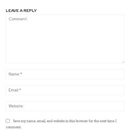
LEAVE A REPLY
Comment:
Na
Ema
Web
Save my name, email, and website in this browser for the next time I
comment.