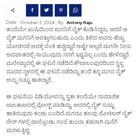
Date:
, By:
Antony Raju
October 3, 2024
ತಂದೆಯೇ ಖುಷಿಯಿಂದ ಮಗನಿಗೆ ಬೈಕ್ ಕೊಡಿಸಿದ್ದರು, ಆದರೆ ಆ
ಬೈಕ್ ಮಗನಿಗೆ ಆಪತ್ತಾಗಬಹುದು ಎಂದು ತಿಳಿದ ಅವರು ಹೆಚ್ಚು
ಯೋಚಿಸದೆ ಅದಕ್ಕೆ ಬೆಂಕಿ ಹಚ್ಚಿದ್ದಾರೆ ಅಷ್ಟೇ ಅಲ್ಲದೆ ಮಗನೇ ನೀನು
ಅಪಘಾತದಲ್ಲಿ ಸಾಯುವುದು ನನಗೆ ಇಷ್ಟವಿಲ್ಲ ಎಂದು ಹೇಳಿದ್ದಾರೆ.
ಮಲೇಷ್ಯಾದಲ್ಲಿ ಈ ಘಟನೆ ನಡೆದಿದೆ.ಕೌಲಾಲಂಪುರದಿಂದ ಸ್ವಲ್ಪ
ದೂರದ ಸ್ಥಳದಲ್ಲಿ ಈ ಘಟನೆ ನಡೆದಿದ್ದು ತಂದೆ ತನ್ನ ಮಗನ ಬೈಕ್
ಅನ್ನು ಸುಟ್ಟು ಹಾಕಿದ್ದಾರೆ.
ಈ ಘಟನೆಯ ವಿಡಿಯೋವನ್ನು ಸ್ವತಃ ತಂದೆಯೇ ಸಾಮಾಜಿಕ
ಜಾಲತಾಣದಲ್ಲಿ ಪೋಸ್ಟ್ ಮಾಡಿದ್ದು, ಅದರಲ್ಲಿ ಬೈಕ್ ಸುಟ್ಟು
ಹಾಕಿರುವುದು ಕಂಡು ಬಂದಿದೆ.ಮಗನೂ ಹಲವು ಮೋಟಾರ್ ಬೈಕ್
ರೇಸ್ ಗಳಲ್ಲಿ ಪಾಲ್ಗೊಂಡು ಸಂಜೆ ತುಂಬಾ ತಡವಾಗಿ ಮನೆಗೆ
ಮರಳುತ್ತಿದ್ದ.