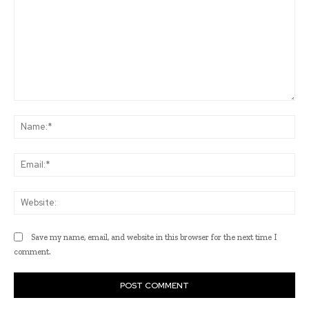
Comment:
Na
Ema
Web
Save my name, email, and website in this browser for the next time I
comment.