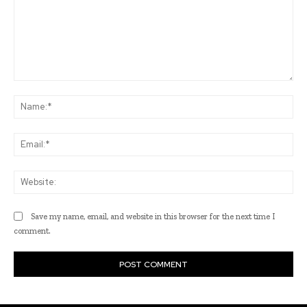
Comment:
Na
Ema
Web
Save my name, email, and website in this browser for the next time I
comment.