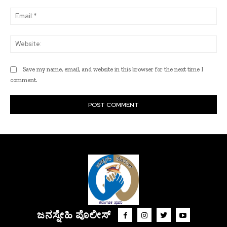
Ema
Web
Save my name, email, and website in this browser for the next time I
comment.
ಜನಸ್ನೇಹಿ ಪೊಲೀಸ್