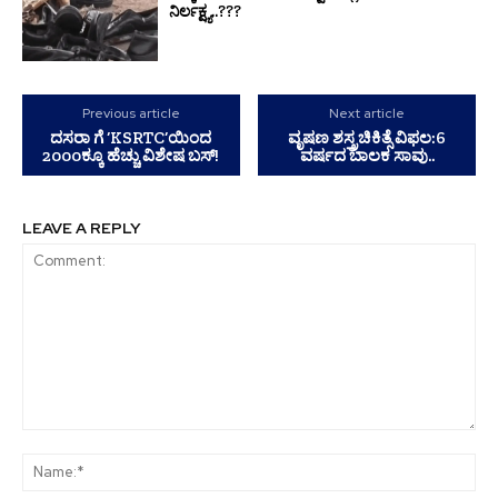
ನಿರ್ಲಕ್ಷ್ಯ..???
Previous article
Next article
ದಸರಾ ಗೆ ‘KSRTC’ಯಿಂದ
ವೃಷಣ ಶಸ್ತ್ರಚಿಕಿತ್ಸೆ ವಿಫಲ:6
2000ಕ್ಕೂ ಹೆಚ್ಚು ವಿಶೇಷ ಬಸ್!
ವರ್ಷದ ಬಾಲಕ ಸಾವು..
LEAVE A REPLY
Comment:
Na