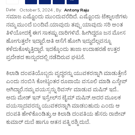
Date:
, By:
Antony Raju
October 5, 2024
ಸಮಾಜ ಎಷ್ಟೊಂದು ಮುಂದುವರೆದಿದೆ. ಎಷ್ಟೊಂದು ಟೆಕ್ನಾಲಜಿಗಳು
ನಮ್ಮ ಮುಂದೆ ಬಂದಿವೆ.ಯಾವುದು ತಪ್ಪು ಯಾವುದು ಸರಿ ಅಂತ
ತಿಳಿಯೋದಕ್ಕೆ ಈಗ ಸಾಕಷ್ಟು ದಾರಿಗಳಿವೆ. ಹೀಗಿದ್ದರೂ ಜನ ಮೋಸ
ಹೋಗುತ್ತಲೇ ಇದ್ದಾರೆ.ಅತಿ ಆಸೆಗೆ ಹೋಗಿ ಇದ್ದುದೆಲ್ಲವನ್ನೂ
ಕಳೆದುಕೊಳ್ಳುತ್ತಿದ್ದಾರೆ. ಇದಕ್ಕೊಂದು ತಾಜಾ ಉದಾಹರಣೆ ಉತ್ತರ
ಪ್ರದೇಶದ ಕಾನ್ಪುರದಲ್ಲಿ ನಡೆದಿರುವ ಘಟನೆ.
ಕಿಲಾಡಿ ದಂಪತಿಯೊಬ್ಬರು ವೃದ್ಧರನ್ನು ಯುವಕರನ್ನಾಗಿ ಮಾಡುತ್ತೇನೆ
ಎಂದು ನಂಬಿಸಿ ಕೋಟ್ಯಂತರ ರೂಪಾಯಿ ವಸೂಲಿ ಮಾಡಿ ಎಸ್ಕೇಪ್‌
ಆಗಿದ್ದಾರೆ.ನಮ್ಮ ವಯಸ್ಸನ್ನು ರಿವರ್ಸ್‌ ಮಾಡುವ ಮಷಿನ್‌ ಇದೆ..
ಅದು ಮೇಡ್‌ ಇನ್‌ ಇಸ್ರೇಲ್‌ನ ಟೈಮ್‌ ಮಷಿನ್‌.ಅದರ ಮೂಲಕ
ವಯಸ್ಸಾದವರನ್ನು ಯುವಕರನ್ನಾಗಿ ಮಾಡಬಹುದು ಎಂದು ಆ
ದಂಪತಿ ಹೇಳಿಕೊಂಡಿತ್ತು.ಆ ಕಿಲಾಡಿ ದಂಪತಿಯ ಹೆಸರು ರಾಜೀವ್‌
ಕುಮಾರ್‌ ದುಬೆ ಹಾಗೂ ಆತನ ಪತ್ನಿ ರಶ್ಮಿ ದುಬೆ.