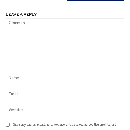
LEAVE A REPLY
Comment:
Na
Ema
Web
Save my name, email, and website in this browser for the next time I