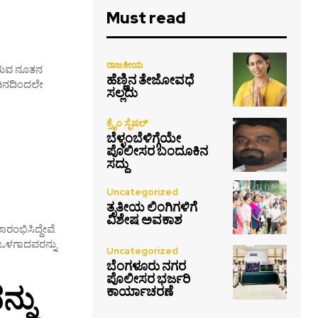
Must read
ರಾಜಕೀಯ
ರುವ ನೂತನ
ಹೆಣ್ಣಿನ ತೇಜೋವಧೆ
ದಿನದಿಂದಲೇ
ಸಲ್ಲದು
ಕ್ರೈಂ ಸ್ಪೆಷಲ್
ಬೆಳ್ಳಂಬೆಳಿಗ್ಗೆಯೇ
ಪೊಲೀಸರ ಬಂದೂಕಿನ
ಸದ್ದು
Uncategorized
ತೃತೀಯ ಲಿಂಗಿಗಳಿಗೆ
ವಿಶೇಷ ಅವಕಾಶ
ಂಭಿಸಿದ್ದೇವೆ.
 ಒಳಗಾದವರನ್ನು
Uncategorized
ಬೆಂಗಳೂರು ನಗರ
ಪೊಲೀಸರ ಭರ್ಜರಿ
್ನು
ಕಾರ್ಯಾಚರಣೆ