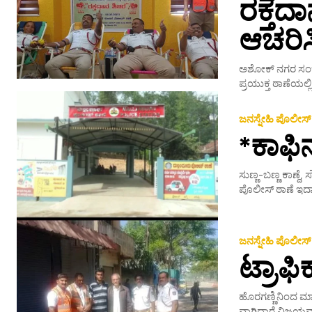
ರಕ್ತ
ಆಚರಿಸಿ
ಅಶೋಕ್ ನಗರ ಸಂಚಾರ
ಪ್ರಯುಕ್ತ ಠಾಣೆಯಲ್ಲ
ಜನಸ್ನೇಹಿ ಪೊಲೀಸ್
*ಕಾಫಿ
ಸುಣ್ಣ-ಬಣ್ಣ ಕಾಣ್ದ
ಪೊಲೀಸ್ ಠಾಣೆ ಇದಾಗ
ಜನಸ್ನೇಹಿ ಪೊಲೀಸ್
ಟ್ರಾಫ
ಹೊರಗಣ್ಣಿನಿಂದ ಮಾ
ವಾಗಿದ್ದಾರೆ.ವಿಜಯ