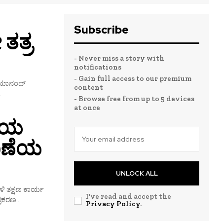
Subscribe
ತತ್ರ
- Never miss a story with
notifications
- Gain full access to our premium
 ದಯಾನಂದ್
content
.
- Browse free from up to 5 devices
at once
ಕೆಯ
ಠಾಣೆಯ
UNLOCK ALL
ೇಳಿ ತಕ್ಷಣ ಕಾರ್ಯ
I've read and accept the
ರಕರಣ...
Privacy Policy
.