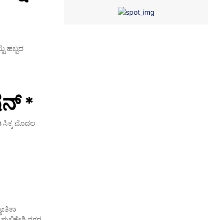
ು ಹಬ್ಬದ
ನ್ *
ಿ ಸಿಕ್ಕ ಮೊದಲ
ೋತಿಕಾ
 ಪುಲಿಕೇಶಿ ನಗರ