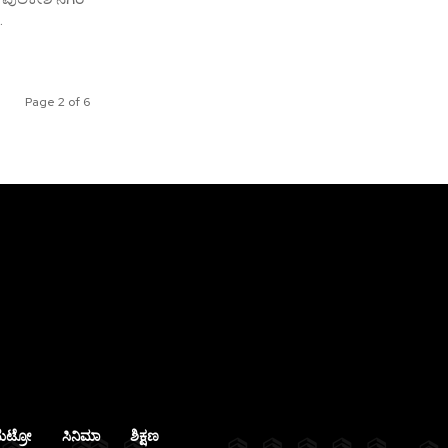
.
Page 2 of 6
ೆಟ್ರೋ
ಸಿನಿಮಾ
ಶಿಕ್ಷಣ